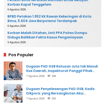
Korban Kapal Tenggelam
6 Agustus 2026
BPBD Petakan 1.952 KK Rawan Kekeringan di Kota
Bima, 5.604 Jiwa Berpotensi Terdampak
6 Agustus 2026
Korban Malah Ditahan, Unit PPA Polres Dompu
Diduga Balikkan Fakta Kasus Penganiayaan
5 Agustus 2026
Pos Populer
Dugaan PAD GSB Ratusan Juta tak Masuk
Kas Daerah, Inspektorat Panggil Pihak
Terkait
7 Agustus 2026
348
Dugaan Penyelewengan PAD GSB, Kadis
Dikpora: yang Bersangkutan Akui
Perbuatannya dan Siap Mengembalikan
7 Agustus 2026
250
Uang