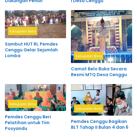
Dukungan Penuh
I Desa Cenggu
Kabupaten Bima
Sambut HUT RI, Pemdes
Cenggu Gelar Sejumlah
Lomba
Kabupaten Bima
Camat Belo Buka Secara
Resmi MTQ Desa Cenggu
Kabupaten Bima
Kabupaten Bima
Pemdes Cenggu Beri
Pemdes Cenggu Bagikan
Pelatihan untuk Tim
BLT Tahap II Bulan 4 dan 6
Posyandu