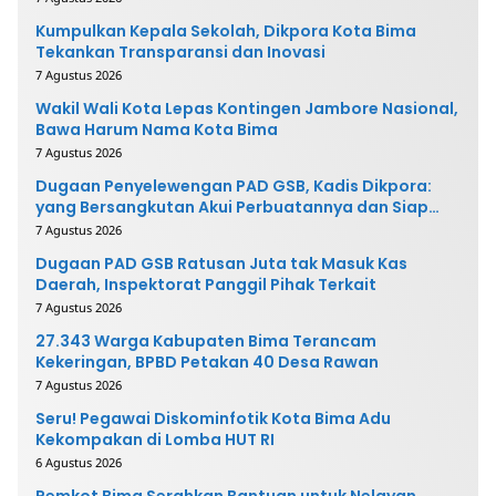
Kumpulkan Kepala Sekolah, Dikpora Kota Bima
Tekankan Transparansi dan Inovasi
7 Agustus 2026
Wakil Wali Kota Lepas Kontingen Jambore Nasional,
Bawa Harum Nama Kota Bima
7 Agustus 2026
Dugaan Penyelewengan PAD GSB, Kadis Dikpora:
yang Bersangkutan Akui Perbuatannya dan Siap
Mengembalikan Uang
7 Agustus 2026
Dugaan PAD GSB Ratusan Juta tak Masuk Kas
Daerah, Inspektorat Panggil Pihak Terkait
7 Agustus 2026
27.343 Warga Kabupaten Bima Terancam
Kekeringan, BPBD Petakan 40 Desa Rawan
7 Agustus 2026
Seru! Pegawai Diskominfotik Kota Bima Adu
Kekompakan di Lomba HUT RI
6 Agustus 2026
Pemkot Bima Serahkan Bantuan untuk Nelayan