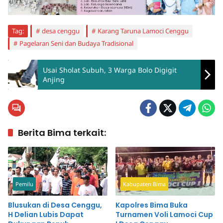
Tag:
desa cenggu
Karang Taruna Lamoci Cenggu
Pagelaran Seni dan Budaya Tradisional
Usai Sholat Subuh, 3 Warga Bolo Digigit
Anjing
Berita Bima terkait:
Pemilu
Kabupaten Bima
Blusukan di Desa Cenggu,
Kapolres Bima Buka
H Delian Lubis Dapat
Turnamen Voli Lamoci Cup