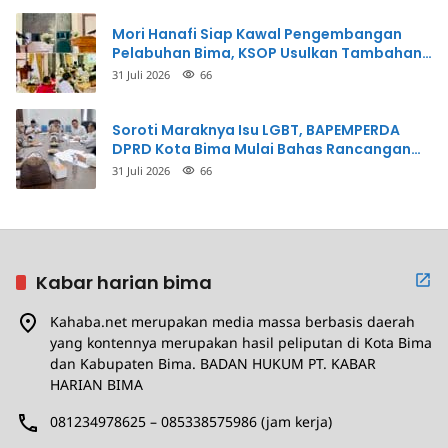
Mori Hanafi Siap Kawal Pengembangan
Pelabuhan Bima, KSOP Usulkan Tambahan
Dermaga Rp400 Miliar
31 Juli 2026
66
Soroti Maraknya Isu LGBT, BAPEMPERDA
DPRD Kota Bima Mulai Bahas Rancangan
Perda Pencegahan
31 Juli 2026
66
Kabar harian bima
Kahaba.net merupakan media massa berbasis daerah
yang kontennya merupakan hasil peliputan di Kota Bima
dan Kabupaten Bima. BADAN HUKUM PT. KABAR
HARIAN BIMA
081234978625 – 085338575986 (jam kerja)