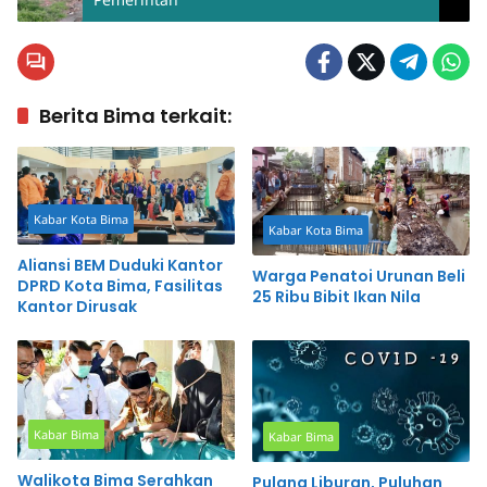
Berita Bima terkait:
Kabar Kota Bima
Kabar Kota Bima
Aliansi BEM Duduki Kantor
Warga Penatoi Urunan Beli
DPRD Kota Bima, Fasilitas
25 Ribu Bibit Ikan Nila
Kantor Dirusak
Kabar Bima
Kabar Bima
Walikota Bima Serahkan
Pulang Liburan, Puluhan