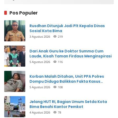
Pos Populer
Rusdhan Ditunjuk Jadi Plt Kepala Dinas
Sosial Kota Bima
3 Agustus 2026
219
Dari Anak Guru ke Doktor Summa Cum
Laude, Kisah Taman Firdaus Menginspirasi
5 Agustus 2026
116
Korban Malah Ditahan, Unit PPA Polres
Dompu Diduga Balikkan Fakta Kasus
Penganiayaan
5 Agustus 2026
108
Jelang HUT RI, Bagian Umum Setda Kota
Bima Benahi Kantor Pemkot
4 Agustus 2026
78