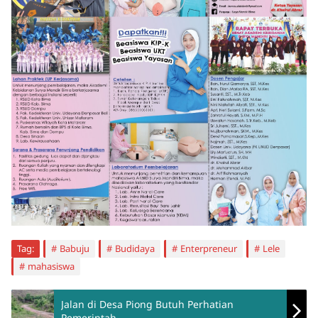
Tag:
Babuju
Budidaya
Enterpreneur
Lele
mahasiswa
Jalan di Desa Piong Butuh Perhatian
Pemerintah