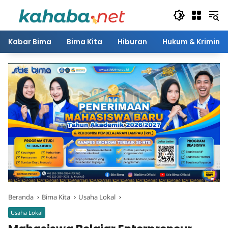
Langsung
ke
konten
Kabar Bima
Bima Kita
Hiburan
Hukum & Kriminal
Beranda
Bima Kita
Usaha Lokal
Usaha Lokal