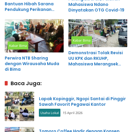
Bantuan Hibah Sarana
Mahasiswa Ndano
Pendukung Perikanan
Dinyatakan OTG Covid-19
Budidaya
Kabar Bima
Kabar Bima
Demonstrasi Tolak Revisi
Perwira NTB Sharing
UU KPK dan RKUHP,
dengan Wirausaha Muda
Mahasiswa Merangsek
di Bima
Masuk Kantor Dewan
Baca Juga:
Lapak Kopinggir, Ngopi Santai di Pinggir
Sawah Favorit Pegawai Kantor
Usaha Lokal
15 April 2026
Tomoro Coffee Hadir dengan Konsep