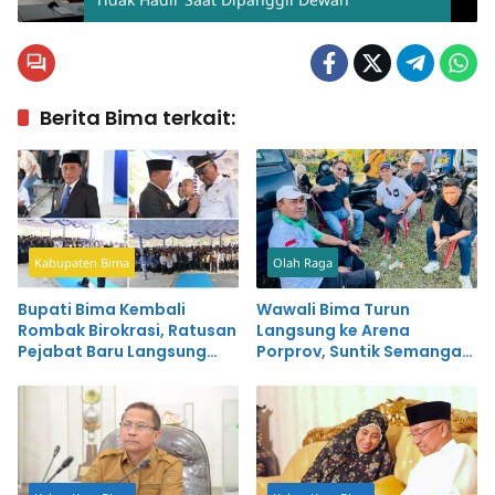
Berita Bima terkait:
Kabupaten Bima
Olah Raga
Bupati Bima Kembali
Wawali Bima Turun
Rombak Birokrasi, Ratusan
Langsung ke Arena
Pejabat Baru Langsung
Porprov, Suntik Semangat
Dapat Pesan Tegas
Atlet Kota Bima