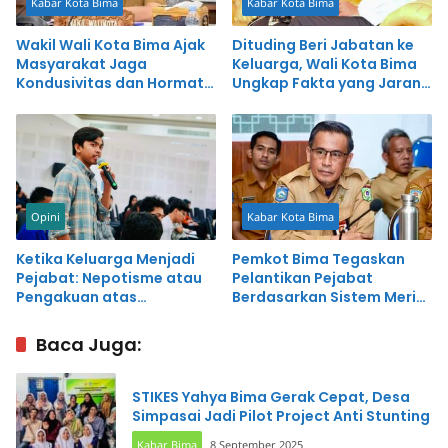
Kabar Kota Bima
Kabar Kota Bima
Wakil Wali Kota Bima Ajak
Dituding Beri Jabatan ke
Masyarakat Jaga
Keluarga, Wali Kota Bima
Kondusivitas dan Hormati
Ungkap Fakta yang Jarang
Proses Penegakan Hukum
Diketahui Publik
Opini
Kabar Kota Bima
Ketika Keluarga Menjadi
Pemkot Bima Tegaskan
Pejabat: Nepotisme atau
Pelantikan Pejabat
Pengakuan atas
Berdasarkan Sistem Merit,
Kompetensi?
Masyarakat Diminta Awasi
Kinerja ASN
Baca Juga:
STIKES Yahya Bima Gerak Cepat, Desa
Simpasai Jadi Pilot Project Anti Stunting
Kabar Bima
8 September 2025