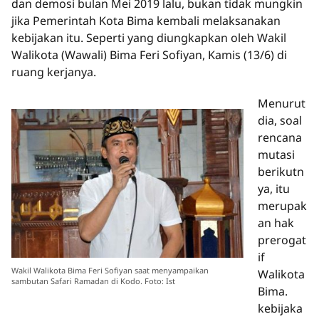
dan demosi bulan Mei 2019 lalu, bukan tidak mungkin
jika Pemerintah Kota Bima kembali melaksanakan
kebijakan itu. Seperti yang diungkapkan oleh Wakil
Walikota (Wawali) Bima Feri Sofiyan, Kamis (13/6) di
ruang kerjanya.
Menurut
dia, soal
rencana
mutasi
berikutn
ya, itu
merupak
an hak
prerogat
if
Wakil Walikota Bima Feri Sofiyan saat menyampaikan
Walikota
sambutan Safari Ramadan di Kodo. Foto: Ist
Bima.
kebijaka