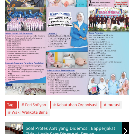
Tag:
Feri Sofiyan
Kebutuhan Organisasi
mutasi
Wakil Walikota Bima
Soal Protes ASN yang Didemosi, Bapperjakat
Tidak Hadir Saat Dipanggil Dewan