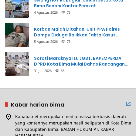
Bima Benahi Kantor Pemkot
4 Agustus 2026
75
Korban Malah Ditahan, Unit PPA Polres
Dompu Diduga Balikkan Fakta Kasus
Penganiayaan
5 Agustus 2026
73
Soroti Maraknya Isu LGBT, BAPEMPERDA
DPRD Kota Bima Mulai Bahas Rancangan
Perda Pencegahan
31 Juli 2026
66
Kabar harian bima
Kahaba.net merupakan media massa berbasis daerah
yang kontennya merupakan hasil peliputan di Kota Bima
dan Kabupaten Bima. BADAN HUKUM PT. KABAR
HARIAN BIMA