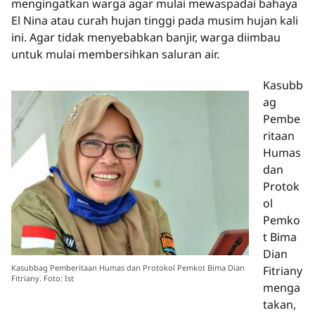
mengingatkan warga agar mulai mewaspadai bahaya
El Nina atau curah hujan tinggi pada musim hujan kali
ini. Agar tidak menyebabkan banjir, warga diimbau
untuk mulai membersihkan saluran air.
Kasubb
ag
Pembe
ritaan
Humas
dan
Protok
ol
Pemko
t Bima
Dian
Kasubbag Pemberitaan Humas dan Protokol Pemkot Bima Dian
Fitriany
Fitriany. Foto: Ist
menga
takan,