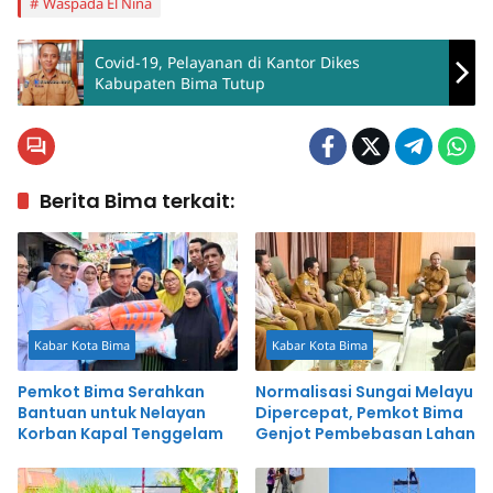
Waspada El Nina
Covid-19, Pelayanan di Kantor Dikes
Kabupaten Bima Tutup
Berita Bima terkait:
Kabar Kota Bima
Kabar Kota Bima
Pemkot Bima Serahkan
Normalisasi Sungai Melayu
Bantuan untuk Nelayan
Dipercepat, Pemkot Bima
Korban Kapal Tenggelam
Genjot Pembebasan Lahan