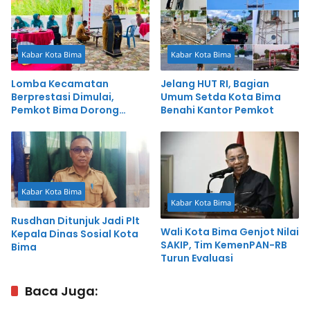
Kabar Kota Bima
Kabar Kota Bima
Lomba Kecamatan
Jelang HUT RI, Bagian
Berprestasi Dimulai,
Umum Setda Kota Bima
Pemkot Bima Dorong
Benahi Kantor Pemkot
Inovasi dan Pelayanan
Cepat
Kabar Kota Bima
Kabar Kota Bima
Rusdhan Ditunjuk Jadi Plt
Wali Kota Bima Genjot Nilai
Kepala Dinas Sosial Kota
SAKIP, Tim KemenPAN-RB
Bima
Turun Evaluasi
Baca Juga: