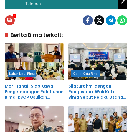
Telepon
1
Berita Bima terkait:
Kabar Kota Bima
Kabar Kota Bima
Mori Hanafi Siap Kawal
Silaturahmi dengan
Pengembangan Pelabuhan
Pengusaha, Wali Kota
Bima, KSOP Usulkan
Bima Sebut Pelaku Usaha
Tambahan Dermaga
Punya Peran Strategis
Rp400 Miliar