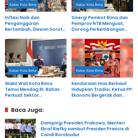
Kabar Kota Bima
Kabar Kota Bima
Inflasi Naik dan
Sinergi Pemkot Bima dan
Pengangguran
Pemprov NTB Menguat,
Bertambah, Dewan Soroti
Dorong Perkembangan
Kondisi Ekonomi Kota Bima
Ekonomi Daerah
Kabar Kota Bima
Kabar Kota Bima
Wakil Wali Kota Bima
Kendaraan Hias Berhasil
Temui Mendag RI, Bahas
Hidupkan Tradisi, Ketua PP:
Perkuat Sektor
Ekonomi Bergerak dan
Perdagangan
Warga Bangga
Baca Juga:
Dampingi Presiden Prabowo, Menteri
Ekraf Riefky sambut Presiden Prancis di
Candi Borobudur