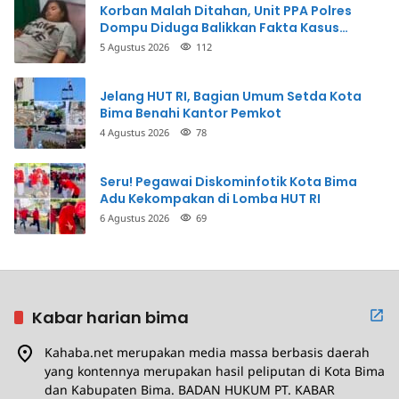
Korban Malah Ditahan, Unit PPA Polres
Dompu Diduga Balikkan Fakta Kasus
Penganiayaan
5 Agustus 2026
112
Jelang HUT RI, Bagian Umum Setda Kota
Bima Benahi Kantor Pemkot
4 Agustus 2026
78
Seru! Pegawai Diskominfotik Kota Bima
Adu Kekompakan di Lomba HUT RI
6 Agustus 2026
69
Kabar harian bima
Kahaba.net merupakan media massa berbasis daerah
yang kontennya merupakan hasil peliputan di Kota Bima
dan Kabupaten Bima. BADAN HUKUM PT. KABAR