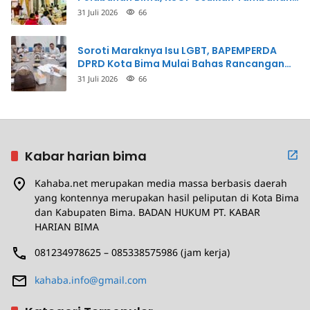
Dermaga Rp400 Miliar
31 Juli 2026
66
Soroti Maraknya Isu LGBT, BAPEMPERDA
DPRD Kota Bima Mulai Bahas Rancangan
Perda Pencegahan
31 Juli 2026
66
Kabar harian bima
Kahaba.net merupakan media massa berbasis daerah
yang kontennya merupakan hasil peliputan di Kota Bima
dan Kabupaten Bima. BADAN HUKUM PT. KABAR
HARIAN BIMA
081234978625 – 085338575986 (jam kerja)
kahaba.info@gmail.com