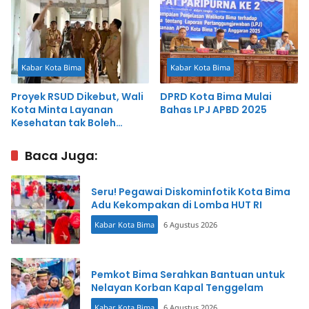
Kabar Kota Bima
Kabar Kota Bima
Proyek RSUD Dikebut, Wali
DPRD Kota Bima Mulai
Kota Minta Layanan
Bahas LPJ APBD 2025
Kesehatan tak Boleh
Terganggu
Baca Juga:
Seru! Pegawai Diskominfotik Kota Bima
Adu Kekompakan di Lomba HUT RI
Kabar Kota Bima
6 Agustus 2026
Pemkot Bima Serahkan Bantuan untuk
Nelayan Korban Kapal Tenggelam
Kabar Kota Bima
6 Agustus 2026