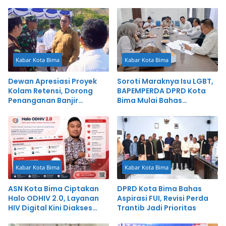
Kabar Kota Bima
Kabar Kota Bima
Dewan Apresiasi Proyek
Soroti Maraknya Isu LGBT,
Kolam Retensi, Dorong
BAPEMPERDA DPRD Kota
Penanganan Banjir
Bima Mulai Bahas
Terintegrasi
Rancangan Perda
Pencegahan
Kabar Kota Bima
Kabar Kota Bima
ASN Kota Bima Ciptakan
DPRD Kota Bima Bahas
Halo ODHIV 2.0, Layanan
Aspirasi FUI, Revisi Perda
HIV Digital Kini Diakses
Trantib Jadi Prioritas
hingga Luar Negeri