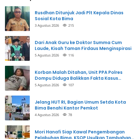
Rusdhan Ditunjuk Jadi Plt Kepala Dinas
Sosial Kota Bima
3 Agustus 2026
215
Dari Anak Guru ke Doktor Summa Cum
Laude, Kisah Taman Firdaus Menginspirasi
5 Agustus 2026
116
Korban Malah Ditahan, Unit PPA Polres
Dompu Diduga Balikkan Fakta Kasus
Penganiayaan
5 Agustus 2026
107
Jelang HUT RI, Bagian Umum Setda Kota
Bima Benahi Kantor Pemkot
4 Agustus 2026
78
Mori Hanafi Siap Kawal Pengembangan
Pelabuhan Bima, KSOP Usulkan Tambahan