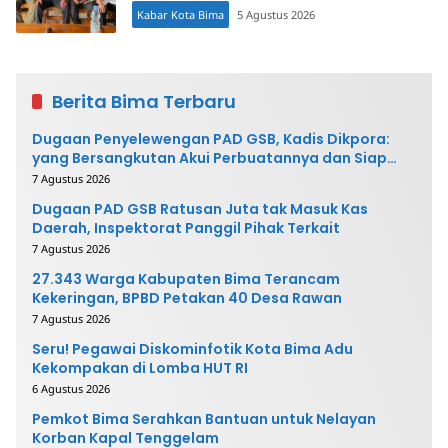
Kabar Kota Bima
5 Agustus 2026
Berita Bima Terbaru
Dugaan Penyelewengan PAD GSB, Kadis Dikpora:
yang Bersangkutan Akui Perbuatannya dan Siap
Mengembalikan Uang
7 Agustus 2026
Dugaan PAD GSB Ratusan Juta tak Masuk Kas
Daerah, Inspektorat Panggil Pihak Terkait
7 Agustus 2026
27.343 Warga Kabupaten Bima Terancam
Kekeringan, BPBD Petakan 40 Desa Rawan
7 Agustus 2026
Seru! Pegawai Diskominfotik Kota Bima Adu
Kekompakan di Lomba HUT RI
6 Agustus 2026
Pemkot Bima Serahkan Bantuan untuk Nelayan
Korban Kapal Tenggelam