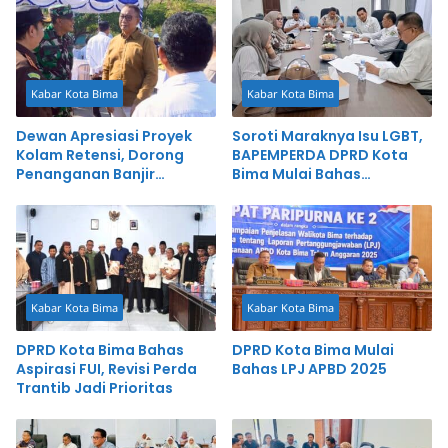
Kabar Kota Bima
Kabar Kota Bima
Dewan Apresiasi Proyek
Soroti Maraknya Isu LGBT,
Kolam Retensi, Dorong
BAPEMPERDA DPRD Kota
Penanganan Banjir
Bima Mulai Bahas
Terintegrasi
Rancangan Perda
Pencegahan
Kabar Kota Bima
Kabar Kota Bima
DPRD Kota Bima Bahas
DPRD Kota Bima Mulai
Aspirasi FUI, Revisi Perda
Bahas LPJ APBD 2025
Trantib Jadi Prioritas