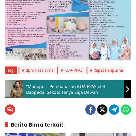
Tag:
dprd kota bima
KUA-PPAS
Rapat Paripurna
“Monopoli” Pembahasan KUA PPAS oleh
Bappeda, Sekda: Tanya Saja Dewan
Berita Bima terkait: