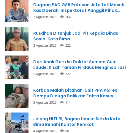
Dugaan PAD GSB Ratusan Juta tak Masuk
Kas Daerah, Inspektorat Panggil Pihak
Terkait
7 Agustus 2026
264
Rusdhan Ditunjuk Jadi Plt Kepala Dinas
Sosial Kota Bima
3 Agustus 2026
222
Dari Anak Guru ke Doktor Summa Cum
Laude, Kisah Taman Firdaus Menginspirasi
5 Agustus 2026
122
Korban Malah Ditahan, Unit PPA Polres
Dompu Diduga Balikkan Fakta Kasus
Penganiayaan
5 Agustus 2026
114
Jelang HUT RI, Bagian Umum Setda Kota
Bima Benahi Kantor Pemkot
4 Agustus 2026
80