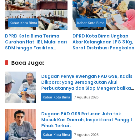
Kabar Kota Bima
Kabar Kota Bima
DPRD Kota Bima Terima
DPRD Kota Bima Ungkap
Curahan Hati IBI, Mulai dari
Akar Kelangkaan LPG 3 Kg,
SDM hingga Fasilitas
Sorot Distribusi Pangkalan
Organisasi
Baca Juga:
Dugaan Penyelewengan PAD GSB, Kadis
Dikpora: yang Bersangkutan Akui
Perbuatannya dan Siap Mengembalikan
Uang
Kabar Kota Bima
7 Agustus 2026
Dugaan PAD GSB Ratusan Juta tak
Masuk Kas Daerah, Inspektorat Panggil
Pihak Terkait
Kabar Kota Bima
7 Agustus 2026