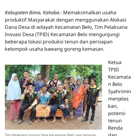
Kabupaten Bima, Kahaba.-
Memaksimalkan usaha
produktif Masyarakat dengan menggunakan Alokasi
Dana Desa di wilayah Kecamatan Belo, Tim Pelaksana
Inovasi Desa (TPID) Kecamatan Belo mengunjungi
beberapa lokasi produksi tenun dan persiapan
kelompok usaha bawang goreng kemasan.
Ketua
TPID
Kecamata
n Belo
Syahrimin
menjelas
kan,
potensi
tenun
Renda
dan
Tim Pelaksana Inovasi Desa Kecamatan Belo saat berpose