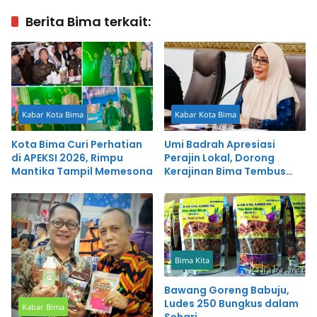
Berita Bima terkait:
Kabar Kota Bima
Kabar Kota Bima
Kota Bima Curi Perhatian
Umi Badrah Apresiasi
di APEKSI 2026, Rimpu
Perajin Lokal, Dorong
Mantika Tampil Memesona
Kerajinan Bima Tembus
Pasar Nasional
Bima Kita
Bawang Goreng Babuju,
Ludes 250 Bungkus dalam
Kabar Bima
Sehari