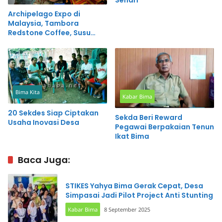
Archipelago Expo di
Malaysia, Tambora
Redstone Coffee, Susu
Kuda Liar dan Bawang
Goreng Mencuri Perhatian
Bima Kita
Kabar Bima
20 Sekdes Siap Ciptakan
Sekda Beri Reward
Usaha Inovasi Desa
Pegawai Berpakaian Tenun
Ikat Bima
Baca Juga:
STIKES Yahya Bima Gerak Cepat, Desa
Simpasai Jadi Pilot Project Anti Stunting
Kabar Bima
8 September 2025