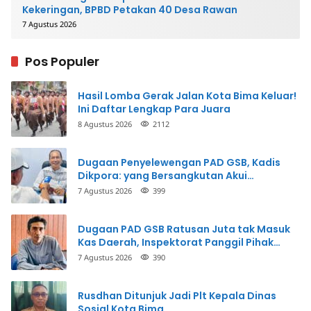
Kekeringan, BPBD Petakan 40 Desa Rawan
7 Agustus 2026
Pos Populer
Hasil Lomba Gerak Jalan Kota Bima Keluar!
Ini Daftar Lengkap Para Juara
8 Agustus 2026
2112
Dugaan Penyelewengan PAD GSB, Kadis
Dikpora: yang Bersangkutan Akui
Perbuatannya dan Siap Mengembalikan
7 Agustus 2026
399
Uang
Dugaan PAD GSB Ratusan Juta tak Masuk
Kas Daerah, Inspektorat Panggil Pihak
Terkait
7 Agustus 2026
390
Rusdhan Ditunjuk Jadi Plt Kepala Dinas
Sosial Kota Bima