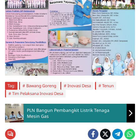
Tag:
Bawang Goreng
Inovasi Desa
Tenun
Tim Pelaksana Inovasi Desa
PLN Bangun Pembangkit Listrik Tenaga
Mesin Gas