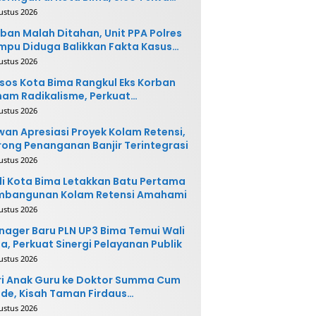
rpotensi Terdampak
ustus 2026
ban Malah Ditahan, Unit PPA Polres
pu Diduga Balikkan Fakta Kasus
nganiayaan
ustus 2026
sos Kota Bima Rangkul Eks Korban
am Radikalisme, Perkuat
ntegrasi Sosial
ustus 2026
an Apresiasi Proyek Kolam Retensi,
ong Penanganan Banjir Terintegrasi
ustus 2026
i Kota Bima Letakkan Batu Pertama
mbangunan Kolam Retensi Amahami
ustus 2026
ager Baru PLN UP3 Bima Temui Wali
a, Perkuat Sinergi Pelayanan Publik
ustus 2026
i Anak Guru ke Doktor Summa Cum
de, Kisah Taman Firdaus
ginspirasi
ustus 2026