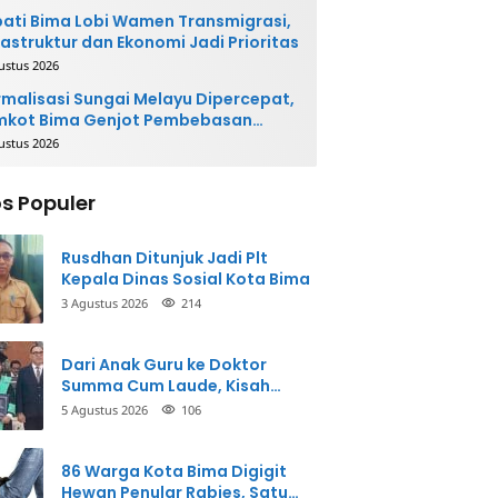
ati Bima Lobi Wamen Transmigrasi,
rastruktur dan Ekonomi Jadi Prioritas
ustus 2026
malisasi Sungai Melayu Dipercepat,
mkot Bima Genjot Pembebasan
han
ustus 2026
s Populer
Rusdhan Ditunjuk Jadi Plt
Kepala Dinas Sosial Kota Bima
3 Agustus 2026
214
Dari Anak Guru ke Doktor
Summa Cum Laude, Kisah
Taman Firdaus Menginspirasi
5 Agustus 2026
106
86 Warga Kota Bima Digigit
Hewan Penular Rabies, Satu