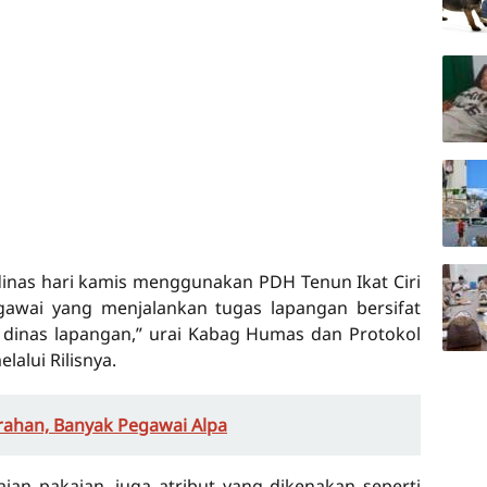
 dinas hari kamis menggunakan PDH Tenun Ikat Ciri
gawai yang menjalankan tugas lapangan bersifat
 dinas lapangan,” urai Kabag Humas dan Protokol
lalui Rilisnya.
urahan, Banyak Pegawai Alpa
an pakaian, juga atribut yang dikenakan seperti