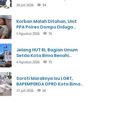
Korban Meninggal Dunia
30 Juli 2026
94
Korban Malah Ditahan, Unit
PPA Polres Dompu Diduga
Balikkan Fakta Kasus
5 Agustus 2026
76
Penganiayaan
Jelang HUT RI, Bagian Umum
Setda Kota Bima Benahi
Kantor Pemkot
4 Agustus 2026
75
Soroti Maraknya Isu LGBT,
BAPEMPERDA DPRD Kota Bima
Mulai Bahas Rancangan Perda
31 Juli 2026
66
Pencegahan