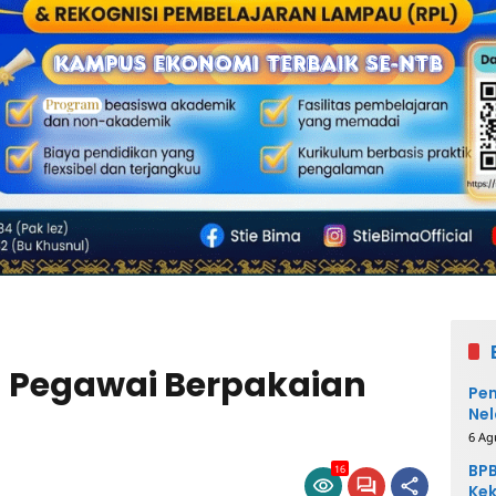
d Pegawai Berpakaian
Pem
Nel
6 Ag
BPB
16
Kek