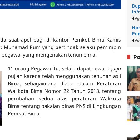
Bup
Inf
4 Ag
Nor
Pe
da saat apel pagi di kantor Pemkot Bima Kamis
La
4 Ag
a Ir. Muhamad Rum yang bertindak selaku pemimpin
 pegawai yang mengenakan tenun bima.
Po
11 orang Pegawai itu, selain dapat reward
juga
pujian karena telah menggunakan tenunan asli
Bima, sebagaimana diatur dalam Peraturan
Walikota Bima Nomor 22 Tahun 2013, tentang
perubahan kedua atas peraturan Walikota
Bima tentang pakaian dinas PNS di Lingkungan
Pemkot Bima.