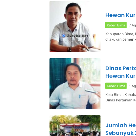
Hewan Kur
Kabar Bima
7 Ag
Kabupaten Bima, 
dilakukan pemeri
Dinas Pert
Hewan Ku
Kabar Bima
1 Ag
Kota Bima, Kahaba
Dinas Pertanian 
Jumlah He
Sebanyak 