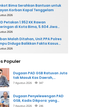
kot Bima Serahkan Bantuan untuk
ayan Korban Kapal Tenggelam
ustus 2026
D Petakan 1.952 KK Rawan
eringan di Kota Bima, 5.604 Jiwa
rpotensi Terdampak
ustus 2026
ban Malah Ditahan, Unit PPA Polres
pu Diduga Balikkan Fakta Kasus
nganiayaan
ustus 2026
s Populer
Dugaan PAD GSB Ratusan Juta
tak Masuk Kas Daerah,
Inspektorat Panggil Pihak
7 Agustus 2026
347
Terkait
Dugaan Penyelewengan PAD
GSB, Kadis Dikpora: yang
Bersangkutan Akui
7 Agustus 2026
246