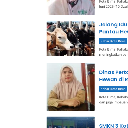
Kota Bima, Kahaba.
Juni 2025 (10 Dzu
Jelang Idu
Pantau He
Kabar Kota Bima
Kota Bima, Kahaba
meningkatkan pe
Dinas Per
Hewan di 
Kabar Kota Bima
Kota Bima, Kahab
dan juga imbauan,
SMKN 3 Ko