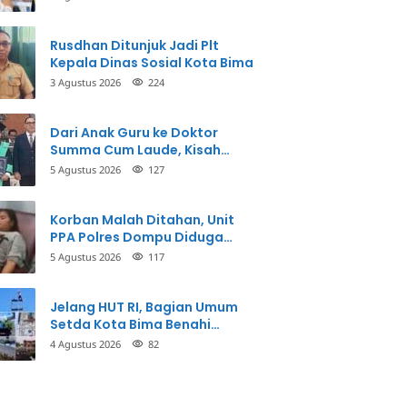
Perbuatannya dan Siap
Mengembalikan Uang
Rusdhan Ditunjuk Jadi Plt
Kepala Dinas Sosial Kota Bima
3 Agustus 2026
224
Dari Anak Guru ke Doktor
Summa Cum Laude, Kisah
Taman Firdaus Menginspirasi
5 Agustus 2026
127
Korban Malah Ditahan, Unit
PPA Polres Dompu Diduga
Balikkan Fakta Kasus
5 Agustus 2026
117
Penganiayaan
Jelang HUT RI, Bagian Umum
Setda Kota Bima Benahi
Kantor Pemkot
4 Agustus 2026
82