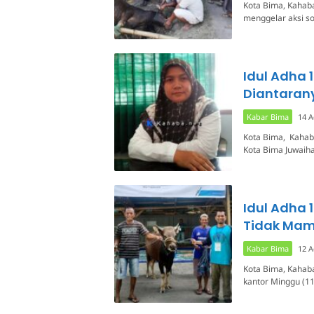
Kota Bima, Kahaba
menggelar aksi 
Idul Adha 
Diantaran
Kabar Bima
14 A
Kota Bima, Kahab
Kota Bima Juwaih
Idul Adha 
Tidak Ma
Kabar Bima
12 A
Kota Bima, Kahab
kantor Minggu (1