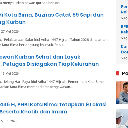
ma menyalurkan hewan qurban berupa…
Pem
Nel
di Kota Bima, Baznas Catat 59 Sapi dan
6 Ag
ng Kurban
BPB
27 Mei 2026
Kek
Be
6 Ag
.- Pelaksanaan Salat Idul Adha 1447 Hijriah Tahun 2026 di halaman
h Kota Bima berlangsung khusyuk, Rabu…
Kor
Dom
Hewan Kurban Sehat dan Layak
Pe
5 Ag
, Petugas Disiagakan Tiap Kelurahan
Po
13 Mei 2026
.- Jelang Hari Raya Idul Adha 1447 Hijriah, Pemerintah Kota Bima
rtanian Kota Bima memperketat pengawasan…
1446 H, PHBI Kota Bima Tetapkan 9 Lokasi
 Beserta Khotib dan Imam
5 Juni 2025