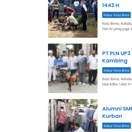
1443 H
Kabar Kota Bima
Kota Bima, Kahaba
Hal ini yang juga
PT PLN UP3
Kambing
Kabar Kota Bima
Kota Bima, Kahab
Idul Adha 1442 H
Alumni SM
Kurban
Kabar Kota Bima