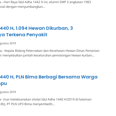
.- Hari Raya Idul Adha 1442 H ini, alumni SMP 3 angkatan 1983
sosial dengan menyumbangkan…
1440 H, 1.094 Hewan Dikurban, 3
ya Terkena Penyakit
gustus 2019
a.- Kepala Bidang Peternakan dan Kesehatan Hewan Dinas Pertanian
ar menyebutkan jumlah keseluruhan pemotongan hewan kurban…
1440 H, PLN Bima Berbagi Bersama Warga
mpu
gustus 2019
a- Usai melaksanakan sholat Idul Adha 1440 H/2019 di halaman
1/8)), PT PLN UP3 Bima menyembelih…