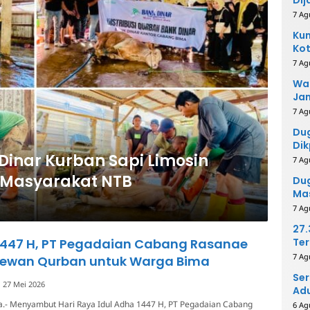
7 Ag
Kum
Kot
Ino
7 Ag
Wak
Ja
Ko
7 Ag
Du
Dik
 Dinar Kurban Sapi Limosin
Per
7 Ag
Me
uk Masyarakat NTB
Dug
Mas
Pih
7 Ag
27
 1447 H, PT Pegadaian Cabang Rasanae
Ter
40
7 Ag
Hewan Qurban untuk Warga Bima
Ser
27 Mei 2026
Adu
a.- Menyambut Hari Raya Idul Adha 1447 H, PT Pegadaian Cabang
6 Ag