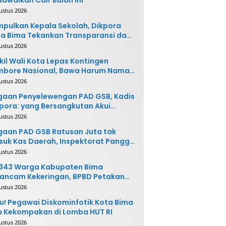
ustus 2026
pulkan Kepala Sekolah, Dikpora
a Bima Tekankan Transparansi dan
vasi
ustus 2026
il Wali Kota Lepas Kontingen
mbore Nasional, Bawa Harum Nama
ta Bima
ustus 2026
gaan Penyelewengan PAD GSB, Kadis
pora: yang Bersangkutan Akui
buatannya dan Siap
ustus 2026
ngembalikan Uang
aan PAD GSB Ratusan Juta tak
uk Kas Daerah, Inspektorat Panggil
ak Terkait
ustus 2026
.343 Warga Kabupaten Bima
ancam Kekeringan, BPBD Petakan
 Desa Rawan
ustus 2026
u! Pegawai Diskominfotik Kota Bima
 Kekompakan di Lomba HUT RI
ustus 2026