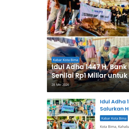
Kabar Kota Bima
Idul Adha 1447 H, Bank
Senilai Rp1 Miliar unt
28 Mei 2026
Idul Adha
Salurkan 
Kabar Kota Bima
Kota Bima, Kahab