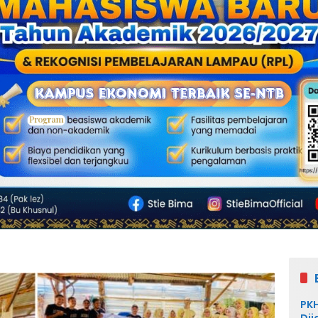
PKH
Dij