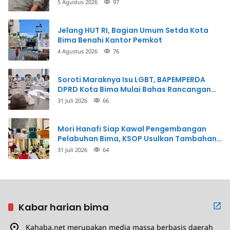
Penganiayaan
5 Agustus 2026
97
Jelang HUT RI, Bagian Umum Setda Kota
Bima Benahi Kantor Pemkot
4 Agustus 2026
76
Soroti Maraknya Isu LGBT, BAPEMPERDA
DPRD Kota Bima Mulai Bahas Rancangan
Perda Pencegahan
31 Juli 2026
66
Mori Hanafi Siap Kawal Pengembangan
Pelabuhan Bima, KSOP Usulkan Tambahan
Dermaga Rp400 Miliar
31 Juli 2026
64
Kabar harian bima
Kahaba.net merupakan media massa berbasis daerah