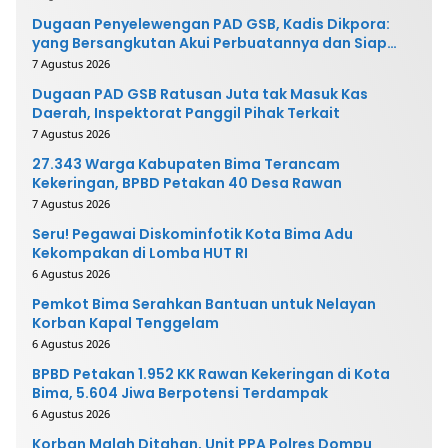
Dugaan Penyelewengan PAD GSB, Kadis Dikpora:
yang Bersangkutan Akui Perbuatannya dan Siap
Mengembalikan Uang
7 Agustus 2026
Dugaan PAD GSB Ratusan Juta tak Masuk Kas
Daerah, Inspektorat Panggil Pihak Terkait
7 Agustus 2026
27.343 Warga Kabupaten Bima Terancam
Kekeringan, BPBD Petakan 40 Desa Rawan
7 Agustus 2026
Seru! Pegawai Diskominfotik Kota Bima Adu
Kekompakan di Lomba HUT RI
6 Agustus 2026
Pemkot Bima Serahkan Bantuan untuk Nelayan
Korban Kapal Tenggelam
6 Agustus 2026
BPBD Petakan 1.952 KK Rawan Kekeringan di Kota
Bima, 5.604 Jiwa Berpotensi Terdampak
6 Agustus 2026
Korban Malah Ditahan, Unit PPA Polres Dompu