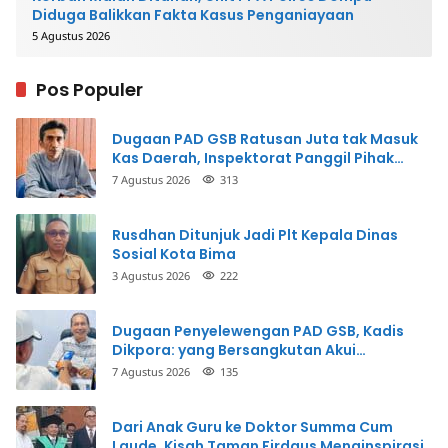
Diduga Balikkan Fakta Kasus Penganiayaan
5 Agustus 2026
Pos Populer
Dugaan PAD GSB Ratusan Juta tak Masuk
Kas Daerah, Inspektorat Panggil Pihak
Terkait
7 Agustus 2026
313
Rusdhan Ditunjuk Jadi Plt Kepala Dinas
Sosial Kota Bima
3 Agustus 2026
222
Dugaan Penyelewengan PAD GSB, Kadis
Dikpora: yang Bersangkutan Akui
Perbuatannya dan Siap Mengembalikan
7 Agustus 2026
135
Uang
Dari Anak Guru ke Doktor Summa Cum
Laude, Kisah Taman Firdaus Menginspirasi