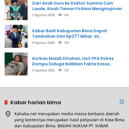
Dari Anak Guru ke Doktor Summa Cum
Laude, Kisah Taman Firdaus Menginspirasi
5 Agustus 2026
143
Kabar Baik! Kabupaten Bima Dapat
Tambahan DAU Rp277 Miliar, Ini
Prioritasnya
9 Agustus 2026
134
Korban Malah Ditahan, Unit PPA Polres
Dompu Diduga Balikkan Fakta Kasus
Penganiayaan
5 Agustus 2026
133
Kabar harian bima
Kahaba.net merupakan media massa berbasis daerah
yang kontennya merupakan hasil peliputan di Kota Bima
dan Kabupaten Bima. BADAN HUKUM PT. KABAR