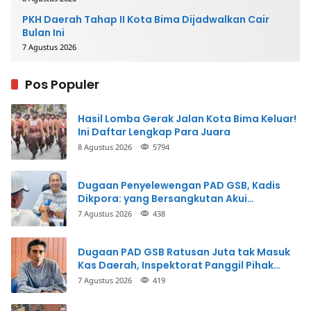
PKH Daerah Tahap II Kota Bima Dijadwalkan Cair
Bulan Ini
7 Agustus 2026
Pos Populer
Hasil Lomba Gerak Jalan Kota Bima Keluar!
Ini Daftar Lengkap Para Juara
8 Agustus 2026
5794
Dugaan Penyelewengan PAD GSB, Kadis
Dikpora: yang Bersangkutan Akui
Perbuatannya dan Siap Mengembalikan
7 Agustus 2026
438
Uang
Dugaan PAD GSB Ratusan Juta tak Masuk
Kas Daerah, Inspektorat Panggil Pihak
Terkait
7 Agustus 2026
419