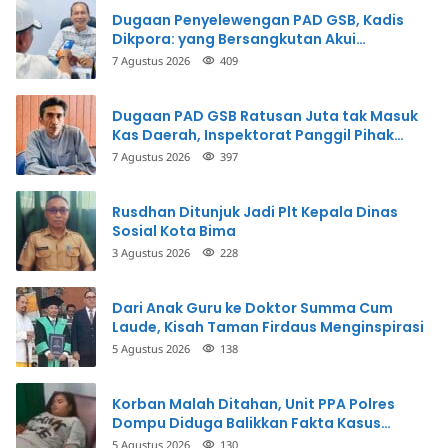
Dugaan Penyelewengan PAD GSB, Kadis
Dikpora: yang Bersangkutan Akui
Perbuatannya dan Siap Mengembalikan
7 Agustus 2026
409
Uang
Dugaan PAD GSB Ratusan Juta tak Masuk
Kas Daerah, Inspektorat Panggil Pihak
Terkait
7 Agustus 2026
397
Rusdhan Ditunjuk Jadi Plt Kepala Dinas
Sosial Kota Bima
3 Agustus 2026
228
Dari Anak Guru ke Doktor Summa Cum
Laude, Kisah Taman Firdaus Menginspirasi
5 Agustus 2026
138
Korban Malah Ditahan, Unit PPA Polres
Dompu Diduga Balikkan Fakta Kasus
Penganiayaan
5 Agustus 2026
130