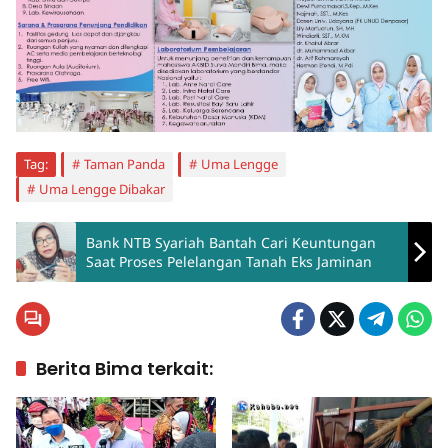
Tag:
Taman Panda
Uma Lengge
Uma Lengge Dibakar
Bank NTB Syariah Bantah Cari Keuntungan
Saat Proses Pelelangan Tanah Eks Jaminan
Berita Bima terkait: