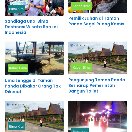
Kabar Bima
Bima Kita
Pemilik Lahan di Taman
Sandiaga Uno: Bima
Panda Segel Ruang Komisi
Destinasi Wisata Baru di
I
Indonesia
Kabar Bima
Kabar Bima
Pengunjung Taman Panda
Uma Lengge di Taman
Berharap Pemerintah
Panda Dibakar Orang Tak
Bangun Toilet
Dikenal
Bima Kita
Bima Kita