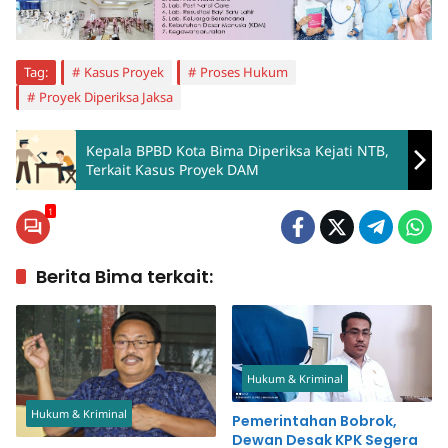
Tag:
Kasus Proyek
Proses Hukum
Proyek Diperiksa Jaksa
Kepala BPBD Kota Bima Diperiksa Kejati NTB,
Terkait Kasus Proyek DAM
1
Berita Bima terkait:
Hukum & Kriminal
Hukum & Kriminal
Pemerintahan Bobrok,
Dewan Desak KPK Segera