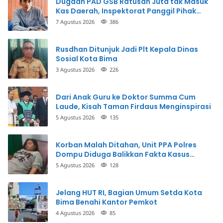
Dugaan PAD GSB Ratusan Juta tak Masuk
Kas Daerah, Inspektorat Panggil Pihak
Terkait
7 Agustus 2026
386
Rusdhan Ditunjuk Jadi Plt Kepala Dinas
Sosial Kota Bima
3 Agustus 2026
226
Dari Anak Guru ke Doktor Summa Cum
Laude, Kisah Taman Firdaus Menginspirasi
5 Agustus 2026
135
Korban Malah Ditahan, Unit PPA Polres
Dompu Diduga Balikkan Fakta Kasus
Penganiayaan
5 Agustus 2026
128
Jelang HUT RI, Bagian Umum Setda Kota
Bima Benahi Kantor Pemkot
4 Agustus 2026
85