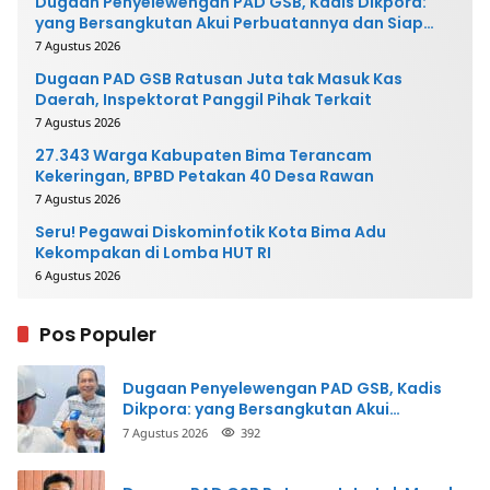
Dugaan Penyelewengan PAD GSB, Kadis Dikpora:
yang Bersangkutan Akui Perbuatannya dan Siap
Mengembalikan Uang
7 Agustus 2026
Dugaan PAD GSB Ratusan Juta tak Masuk Kas
Daerah, Inspektorat Panggil Pihak Terkait
7 Agustus 2026
27.343 Warga Kabupaten Bima Terancam
Kekeringan, BPBD Petakan 40 Desa Rawan
7 Agustus 2026
Seru! Pegawai Diskominfotik Kota Bima Adu
Kekompakan di Lomba HUT RI
6 Agustus 2026
Pos Populer
Dugaan Penyelewengan PAD GSB, Kadis
Dikpora: yang Bersangkutan Akui
Perbuatannya dan Siap Mengembalikan
7 Agustus 2026
392
Uang