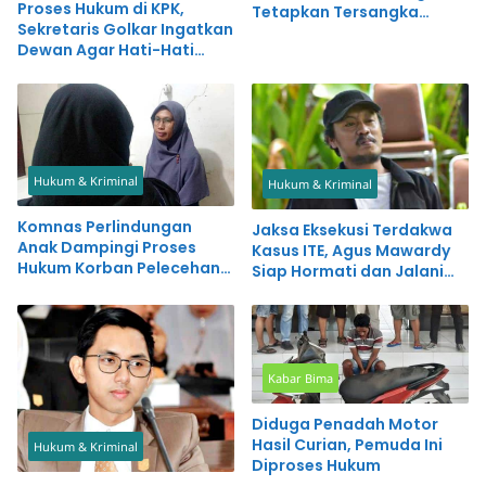
Proses Hukum di KPK,
Tetapkan Tersangka
Sekretaris Golkar Ingatkan
Kasus di Kota Bima
Dewan Agar Hati-Hati
Sampaikan Pernyataan
Hukum & Kriminal
Hukum & Kriminal
Komnas Perlindungan
Jaksa Eksekusi Terdakwa
Anak Dampingi Proses
Kasus ITE, Agus Mawardy
Hukum Korban Pelecehan
Siap Hormati dan Jalani
Seksual Ayah Kandung
Proses Hukum
Kabar Bima
Diduga Penadah Motor
Hasil Curian, Pemuda Ini
Hukum & Kriminal
Diproses Hukum