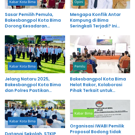
Kabar Kota Bima
Opini
Sasar Pemilih Pemula,
Mengapa Konflik Antar
Bakesbangpol Kota Bima
Kampung di Bima
Dorong Kesadaran
Seringkali Terjadi? Ini
Demokrasi Sejak Dini
Tinjauan Akademis, Islam
dan Solusi Transformasi
Sosial
Kabar Kota Bima
Pemilu
Jelang Nataru 2025,
Bakesbangpol Kota Bima
Bakesbangpol Kota Bima
Helat Rakor, Kolaborasi
dan Polres Pastikan
Pihak Terkait untuk
Kamtibmas Aman
Keamanan Pilkada 2024
Kabar Bima
Kabar Kota Bima
Organisasi IWABI Pemilik
Proposal Bodong tidak
Datangi Sekolah, STKIP