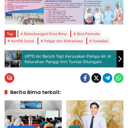
Tag:
Bakesbangpol Kota Bima
Bina Pemuda
Konflik Sosial
Pelajar dan Mahasiswa
Sosialiasi
UPTD Air Bersih Top! Kerusakan Pompa Air di
Kelurahan Panggi Kini Tuntas Ditangani
Berita Bima terkait: