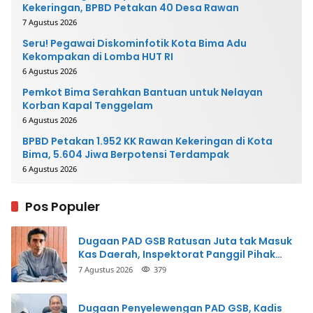
Kekeringan, BPBD Petakan 40 Desa Rawan
7 Agustus 2026
Seru! Pegawai Diskominfotik Kota Bima Adu
Kekompakan di Lomba HUT RI
6 Agustus 2026
Pemkot Bima Serahkan Bantuan untuk Nelayan
Korban Kapal Tenggelam
6 Agustus 2026
BPBD Petakan 1.952 KK Rawan Kekeringan di Kota
Bima, 5.604 Jiwa Berpotensi Terdampak
6 Agustus 2026
Pos Populer
Dugaan PAD GSB Ratusan Juta tak Masuk
Kas Daerah, Inspektorat Panggil Pihak
Terkait
7 Agustus 2026
379
Dugaan Penyelewengan PAD GSB, Kadis