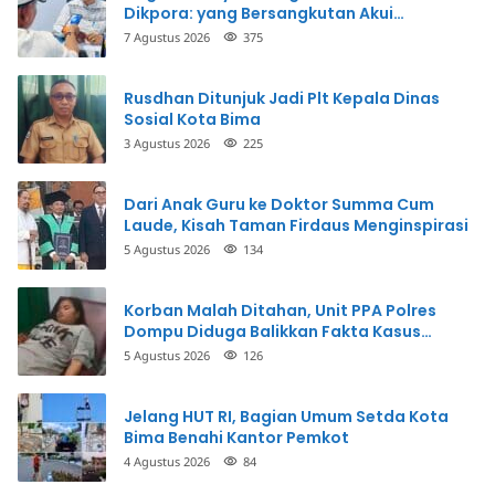
Dikpora: yang Bersangkutan Akui
Perbuatannya dan Siap Mengembalikan
7 Agustus 2026
375
Uang
Rusdhan Ditunjuk Jadi Plt Kepala Dinas
Sosial Kota Bima
3 Agustus 2026
225
Dari Anak Guru ke Doktor Summa Cum
Laude, Kisah Taman Firdaus Menginspirasi
5 Agustus 2026
134
Korban Malah Ditahan, Unit PPA Polres
Dompu Diduga Balikkan Fakta Kasus
Penganiayaan
5 Agustus 2026
126
Jelang HUT RI, Bagian Umum Setda Kota
Bima Benahi Kantor Pemkot
4 Agustus 2026
84