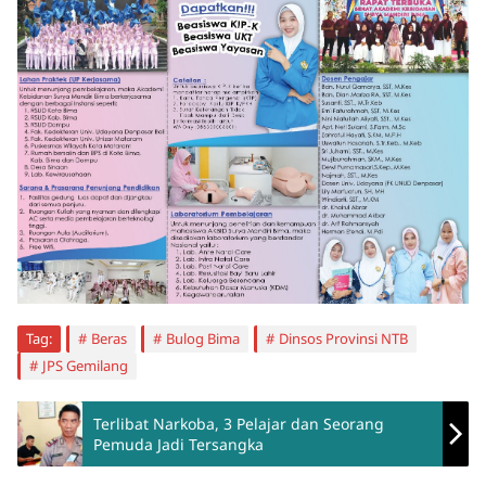
Tag:
Beras
Bulog Bima
Dinsos Provinsi NTB
JPS Gemilang
Terlibat Narkoba, 3 Pelajar dan Seorang
Pemuda Jadi Tersangka