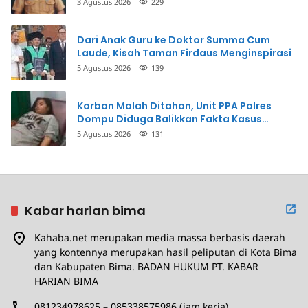
3 Agustus 2026
229
Dari Anak Guru ke Doktor Summa Cum
Laude, Kisah Taman Firdaus Menginspirasi
5 Agustus 2026
139
Korban Malah Ditahan, Unit PPA Polres
Dompu Diduga Balikkan Fakta Kasus
Penganiayaan
5 Agustus 2026
131
Kabar harian bima
Kahaba.net merupakan media massa berbasis daerah
yang kontennya merupakan hasil peliputan di Kota Bima
dan Kabupaten Bima. BADAN HUKUM PT. KABAR
HARIAN BIMA
081234978625 – 085338575986 (jam kerja)