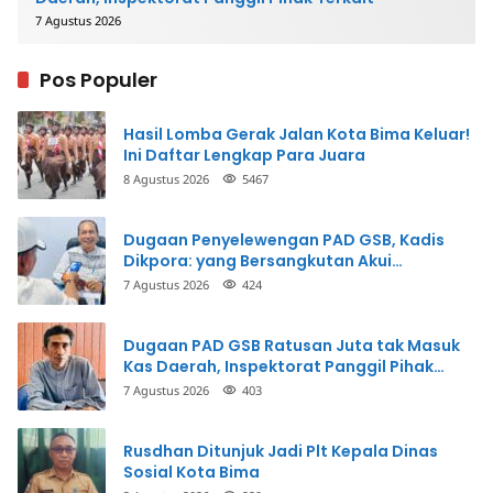
7 Agustus 2026
Pos Populer
Hasil Lomba Gerak Jalan Kota Bima Keluar!
Ini Daftar Lengkap Para Juara
8 Agustus 2026
5467
Dugaan Penyelewengan PAD GSB, Kadis
Dikpora: yang Bersangkutan Akui
Perbuatannya dan Siap Mengembalikan
7 Agustus 2026
424
Uang
Dugaan PAD GSB Ratusan Juta tak Masuk
Kas Daerah, Inspektorat Panggil Pihak
Terkait
7 Agustus 2026
403
Rusdhan Ditunjuk Jadi Plt Kepala Dinas
Sosial Kota Bima