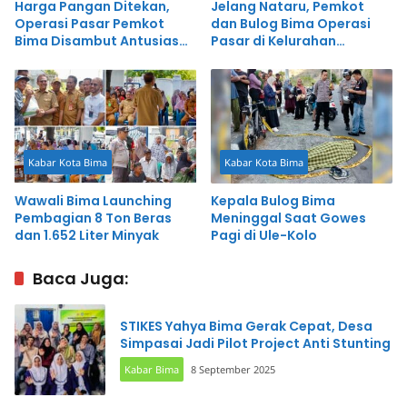
Harga Pangan Ditekan,
Jelang Nataru, Pemkot
Operasi Pasar Pemkot
dan Bulog Bima Operasi
Bima Disambut Antusias
Pasar di Kelurahan
Warga
Lewirato dan Penatoi
Kabar Kota Bima
Kabar Kota Bima
Wawali Bima Launching
Kepala Bulog Bima
Pembagian 8 Ton Beras
Meninggal Saat Gowes
dan 1.652 Liter Minyak
Pagi di Ule-Kolo
Baca Juga:
STIKES Yahya Bima Gerak Cepat, Desa
Simpasai Jadi Pilot Project Anti Stunting
Kabar Bima
8 September 2025