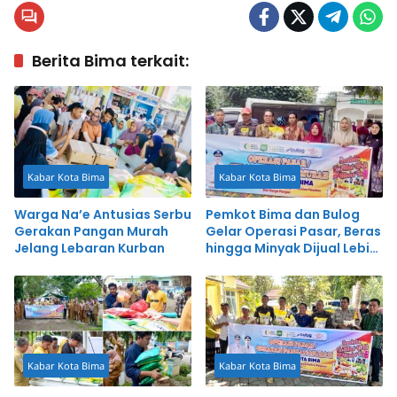
Berita Bima terkait:
Kabar Kota Bima
Kabar Kota Bima
Warga Na’e Antusias Serbu
Pemkot Bima dan Bulog
Gerakan Pangan Murah
Gelar Operasi Pasar, Beras
Jelang Lebaran Kurban
hingga Minyak Dijual Lebih
Murah
Kabar Kota Bima
Kabar Kota Bima