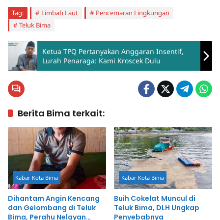
Tag:
Limbah Laut
Pencemaran Lingkungan
Teluk Bima
Ketua TPQ Pertanyakan Anggaran Insentif,
Lurah Penaraga: Kami Kroscek Dulu
Berita Bima terkait:
Kabar Kota Bima
Kabar Kota Bima
Dihantam Angin Kencang
Buih Cokelat Muncul di
dan Gelombang di Teluk
Teluk Bima, DLH Ungkap
Bima, Perahu Nelayan
Penyebabnya