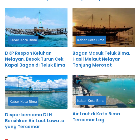
Tanjung Tenggelam
Kabar Kota Bima
Kabar Kota Bima
DKP Respon Keluhan
Bagan Masuk Teluk Bima,
Nelayan, Besok Turun Cek
Hasil Melaut Nelayan
Kapal Bagan di Teluk Bima
Tanjung Merosot
Kabar Kota Bima
Kabar Kota Bima
Air Laut di Kota Bima
Dispar bersama DLH
Tercemar Lagi
Bersihkan Air Laut Lawata
yang Tercemar