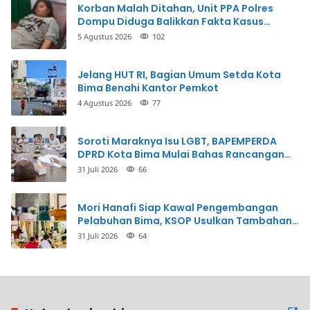
Korban Malah Ditahan, Unit PPA Polres
Dompu Diduga Balikkan Fakta Kasus
Penganiayaan
5 Agustus 2026
102
Jelang HUT RI, Bagian Umum Setda Kota
Bima Benahi Kantor Pemkot
4 Agustus 2026
77
Soroti Maraknya Isu LGBT, BAPEMPERDA
DPRD Kota Bima Mulai Bahas Rancangan
Perda Pencegahan
31 Juli 2026
66
Mori Hanafi Siap Kawal Pengembangan
Pelabuhan Bima, KSOP Usulkan Tambahan
Dermaga Rp400 Miliar
31 Juli 2026
64