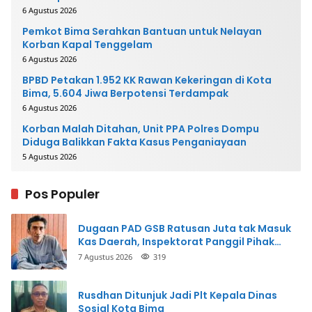
6 Agustus 2026
Pemkot Bima Serahkan Bantuan untuk Nelayan
Korban Kapal Tenggelam
6 Agustus 2026
BPBD Petakan 1.952 KK Rawan Kekeringan di Kota
Bima, 5.604 Jiwa Berpotensi Terdampak
6 Agustus 2026
Korban Malah Ditahan, Unit PPA Polres Dompu
Diduga Balikkan Fakta Kasus Penganiayaan
5 Agustus 2026
Pos Populer
Dugaan PAD GSB Ratusan Juta tak Masuk
Kas Daerah, Inspektorat Panggil Pihak
Terkait
7 Agustus 2026
319
Rusdhan Ditunjuk Jadi Plt Kepala Dinas
Sosial Kota Bima