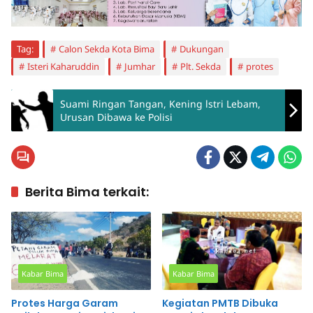
Tag:
Calon Sekda Kota Bima
Dukungan
Isteri Kaharuddin
Jumhar
Plt. Sekda
protes
Suami Ringan Tangan, Kening lstri Lebam,
Urusan Dibawa ke Polisi
Berita Bima terkait:
Kabar Bima
Kabar Bima
Protes Harga Garam
Kegiatan PMTB Dibuka