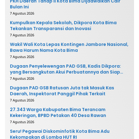
PKH Daerah Tahap II Kota Bima Dijadwalkan Cair
Bulan Ini
7 Agustus 2026
Kumpulkan Kepala Sekolah, Dikpora Kota Bima
Tekankan Transparansi dan Inovasi
7 Agustus 2026
Wakil Wali Kota Lepas Kontingen Jambore Nasional,
Bawa Harum Nama Kota Bima
7 Agustus 2026
Dugaan Penyelewengan PAD GSB, Kadis Dikpora:
yang Bersangkutan Akui Perbuatannya dan Siap
Mengembalikan Uang
7 Agustus 2026
Dugaan PAD GSB Ratusan Juta tak Masuk Kas
Daerah, Inspektorat Panggil Pihak Terkait
7 Agustus 2026
27.343 Warga Kabupaten Bima Terancam
Kekeringan, BPBD Petakan 40 Desa Rawan
7 Agustus 2026
Seru! Pegawai Diskominfotik Kota Bima Adu
Kekompakan di Lomba HUT RI