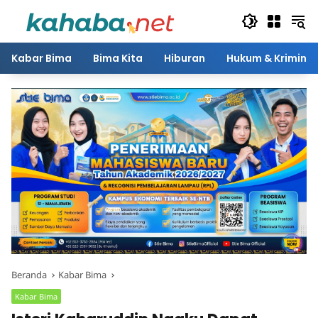
Langsung
ke
konten
Kabar Bima
Bima Kita
Hiburan
Hukum & Kriminal
Beranda
Kabar Bima
Kabar Bima