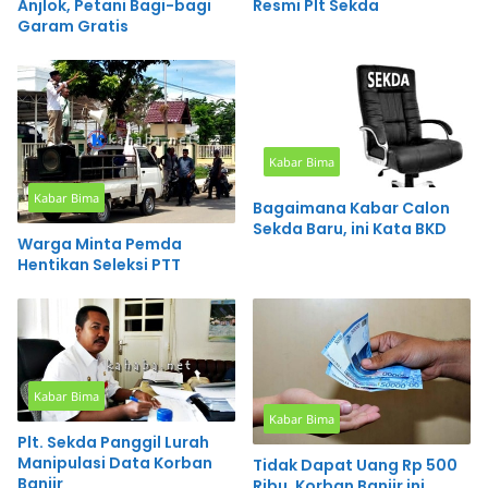
Anjlok, Petani Bagi-bagi
Resmi Plt Sekda
Garam Gratis
Kabar Bima
Kabar Bima
Bagaimana Kabar Calon
Sekda Baru, ini Kata BKD
Warga Minta Pemda
Hentikan Seleksi PTT
Kabar Bima
Kabar Bima
Plt. Sekda Panggil Lurah
Manipulasi Data Korban
Tidak Dapat Uang Rp 500
Banjir
Ribu, Korban Banjir ini