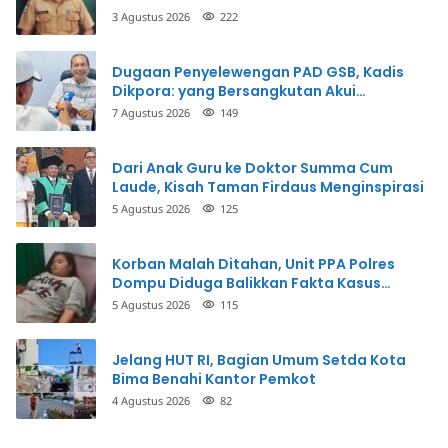
3 Agustus 2026
222
Dugaan Penyelewengan PAD GSB, Kadis
Dikpora: yang Bersangkutan Akui
Perbuatannya dan Siap Mengembalikan
7 Agustus 2026
149
Uang
Dari Anak Guru ke Doktor Summa Cum
Laude, Kisah Taman Firdaus Menginspirasi
5 Agustus 2026
125
Korban Malah Ditahan, Unit PPA Polres
Dompu Diduga Balikkan Fakta Kasus
Penganiayaan
5 Agustus 2026
115
Jelang HUT RI, Bagian Umum Setda Kota
Bima Benahi Kantor Pemkot
4 Agustus 2026
82