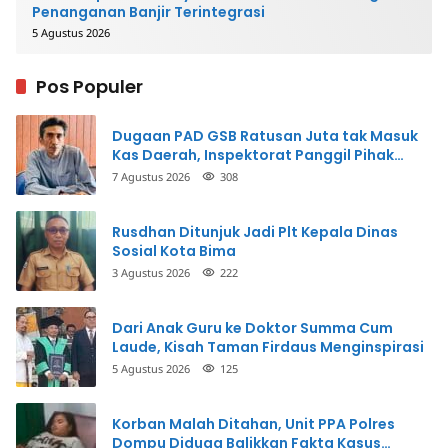
Penanganan Banjir Terintegrasi
5 Agustus 2026
Pos Populer
Dugaan PAD GSB Ratusan Juta tak Masuk
Kas Daerah, Inspektorat Panggil Pihak
Terkait
7 Agustus 2026
308
Rusdhan Ditunjuk Jadi Plt Kepala Dinas
Sosial Kota Bima
3 Agustus 2026
222
Dari Anak Guru ke Doktor Summa Cum
Laude, Kisah Taman Firdaus Menginspirasi
5 Agustus 2026
125
Korban Malah Ditahan, Unit PPA Polres
Dompu Diduga Balikkan Fakta Kasus