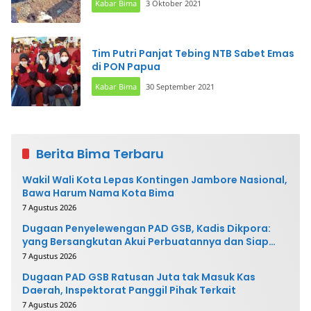
Kabar Bima
3 Oktober 2021
Tim Putri Panjat Tebing NTB Sabet Emas
di PON Papua
Kabar Bima
30 September 2021
Berita Bima Terbaru
Wakil Wali Kota Lepas Kontingen Jambore Nasional,
Bawa Harum Nama Kota Bima
7 Agustus 2026
Dugaan Penyelewengan PAD GSB, Kadis Dikpora:
yang Bersangkutan Akui Perbuatannya dan Siap
Mengembalikan Uang
7 Agustus 2026
Dugaan PAD GSB Ratusan Juta tak Masuk Kas
Daerah, Inspektorat Panggil Pihak Terkait
7 Agustus 2026