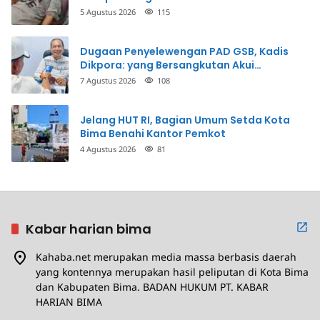
Penganiayaan
5 Agustus 2026
115
Dugaan Penyelewengan PAD GSB, Kadis
Dikpora: yang Bersangkutan Akui
Perbuatannya dan Siap Mengembalikan
7 Agustus 2026
108
Uang
Jelang HUT RI, Bagian Umum Setda Kota
Bima Benahi Kantor Pemkot
4 Agustus 2026
81
Kabar harian bima
Kahaba.net merupakan media massa berbasis daerah
yang kontennya merupakan hasil peliputan di Kota Bima
dan Kabupaten Bima. BADAN HUKUM PT. KABAR
HARIAN BIMA