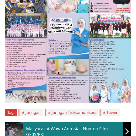
Tag:
Jaringan
Jaringan Telekomunikasi
Tower
Masyarakat Wawo Antusias Nonton Film
G30S/PKI