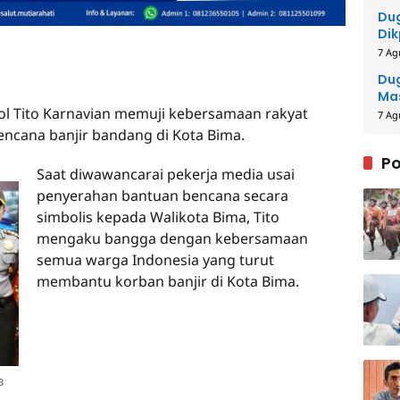
Du
Dik
Per
7 Ag
Me
Dug
Mas
Pol Tito Karnavian memuji kebersamaan rakyat
Pih
7 Ag
cana banjir bandang di Kota Bima.
Po
Saat diwawancarai pekerja media usai
penyerahan bantuan bencana secara
simbolis kepada Walikota Bima, Tito
mengaku bangga dengan kebersamaan
semua warga Indonesia yang turut
membantu korban banjir di Kota Bima.
B