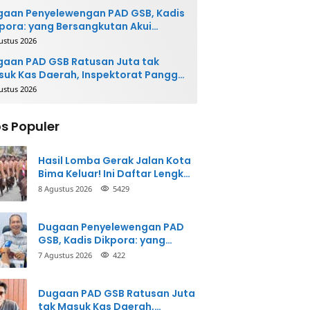
gaan Penyelewengan PAD GSB, Kadis
pora: yang Bersangkutan Akui
buatannya dan Siap
ustus 2026
ngembalikan Uang
aan PAD GSB Ratusan Juta tak
uk Kas Daerah, Inspektorat Panggil
ak Terkait
ustus 2026
s Populer
Hasil Lomba Gerak Jalan Kota
Bima Keluar! Ini Daftar Lengkap
Para Juara
8 Agustus 2026
5429
Dugaan Penyelewengan PAD
GSB, Kadis Dikpora: yang
Bersangkutan Akui
7 Agustus 2026
422
Perbuatannya dan Siap
Mengembalikan Uang
Dugaan PAD GSB Ratusan Juta
tak Masuk Kas Daerah,