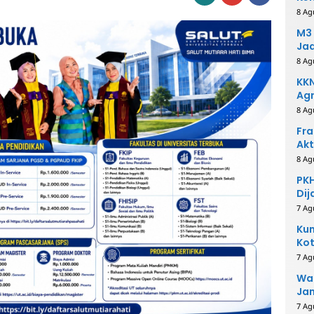
8 Ag
M3 
Ja
8 Ag
KKN
Agr
8 Ag
Fra
Akt
8 Ag
PKH
Dij
7 Ag
Kum
Kot
Ino
7 Ag
Wak
Ja
Ko
7 Ag