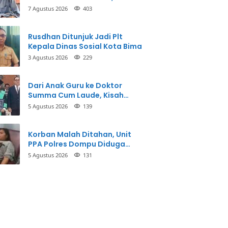
Inspektorat Panggil Pihak
7 Agustus 2026
403
Terkait
Rusdhan Ditunjuk Jadi Plt
Kepala Dinas Sosial Kota Bima
3 Agustus 2026
229
Dari Anak Guru ke Doktor
Summa Cum Laude, Kisah
Taman Firdaus Menginspirasi
5 Agustus 2026
139
Korban Malah Ditahan, Unit
PPA Polres Dompu Diduga
Balikkan Fakta Kasus
5 Agustus 2026
131
Penganiayaan