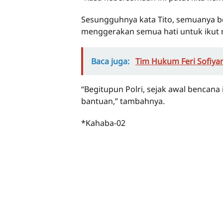
Sesungguhnya kata Tito, semuanya be
menggerakan semua hati untuk iku
Baca juga:
Tim Hukum Feri Sofiyan
“Begitupun Polri, sejak awal bencana
bantuan,” tambahnya.
*Kahaba-02