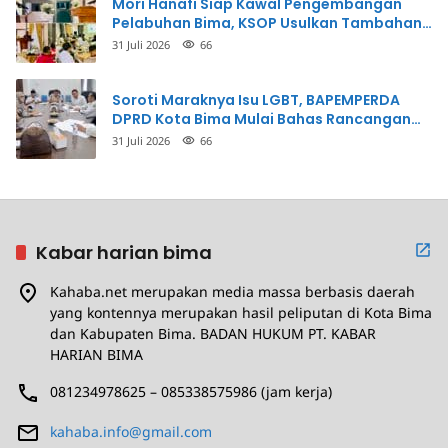
Mori Hanafi Siap Kawal Pengembangan
Pelabuhan Bima, KSOP Usulkan Tambahan
Dermaga Rp400 Miliar
31 Juli 2026
66
Soroti Maraknya Isu LGBT, BAPEMPERDA
DPRD Kota Bima Mulai Bahas Rancangan
Perda Pencegahan
31 Juli 2026
66
Kabar harian bima
Kahaba.net merupakan media massa berbasis daerah
yang kontennya merupakan hasil peliputan di Kota Bima
dan Kabupaten Bima. BADAN HUKUM PT. KABAR
HARIAN BIMA
081234978625 – 085338575986 (jam kerja)
kahaba.info@gmail.com