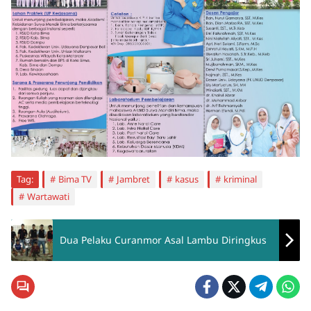
Tag:
Bima TV
Jambret
kasus
kriminal
Wartawati
Dua Pelaku Curanmor Asal Lambu Diringkus