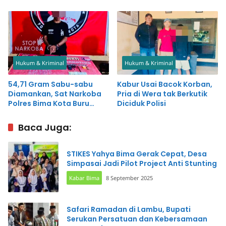
Simpan Sabu-sabu
Hukum & Kriminal
Hukum & Kriminal
54,71 Gram Sabu-sabu
Kabur Usai Bacok Korban,
Diamankan, Sat Narkoba
Pria di Wera tak Berkutik
Polres Bima Kota Buru
Diciduk Polisi
Pemasok
Baca Juga:
STIKES Yahya Bima Gerak Cepat, Desa
Simpasai Jadi Pilot Project Anti Stunting
Kabar Bima
8 September 2025
Safari Ramadan di Lambu, Bupati
Serukan Persatuan dan Kebersamaan