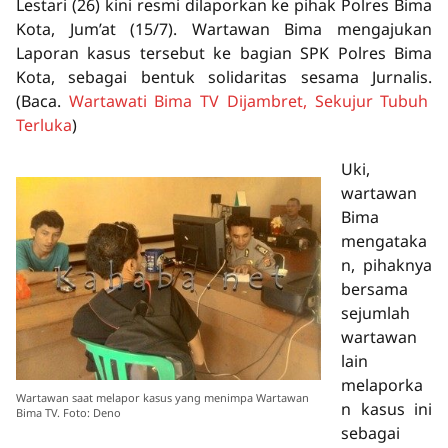
Lestari (26) kini resmi dilaporkan ke pihak Polres Bima
Kota, Jum’at (15/7). Wartawan Bima mengajukan
Laporan kasus tersebut ke bagian SPK Polres Bima
Kota, sebagai bentuk solidaritas sesama Jurnalis.
(Baca.
Wartawati Bima TV Dijambret, Sekujur Tubuh
Terluka
)
Uki,
wartawan
Bima
mengataka
n, pihaknya
bersama
sejumlah
wartawan
lain
melaporka
Wartawan saat melapor kasus yang menimpa Wartawan
n kasus ini
Bima TV. Foto: Deno
sebagai