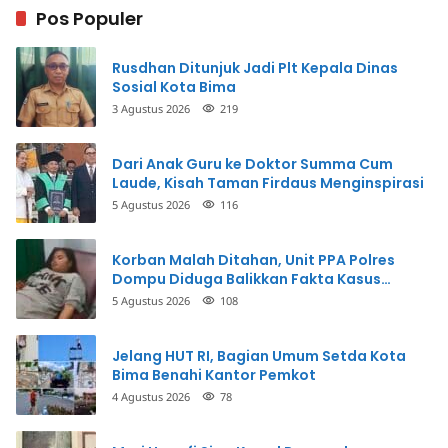
Pos Populer
Rusdhan Ditunjuk Jadi Plt Kepala Dinas
Sosial Kota Bima
3 Agustus 2026
219
Dari Anak Guru ke Doktor Summa Cum
Laude, Kisah Taman Firdaus Menginspirasi
5 Agustus 2026
116
Korban Malah Ditahan, Unit PPA Polres
Dompu Diduga Balikkan Fakta Kasus
Penganiayaan
5 Agustus 2026
108
Jelang HUT RI, Bagian Umum Setda Kota
Bima Benahi Kantor Pemkot
4 Agustus 2026
78