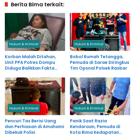
Berita Bima terkait:
Hukum & Kriminal
Hukum & Kriminal
Korban Malah Ditahan,
Bobol Rumah Tetangga,
Unit PPA Polres Dompu
Pemuda di Sarae Diringkus
Diduga Balikkan Fakta
Tim Opsnal Polsek Rasbar
Kasus Penganiayaan
Hukum & Kriminal
Hukum & Kriminal
Pencuri Tas Berisi Uang
Panik Saat Razia
dan Perhiasan di Amahami
Kendaraan, Pemuda di
Dibekuk Polisi
Kota Bima Kedapatan