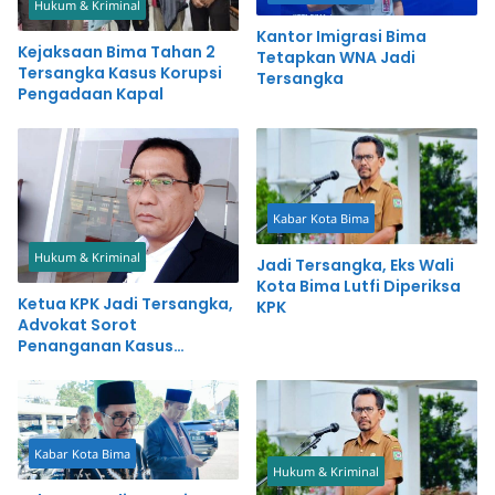
Hukum & Kriminal
Kantor Imigrasi Bima
Kejaksaan Bima Tahan 2
Tetapkan WNA Jadi
Tersangka Kasus Korupsi
Tersangka
Pengadaan Kapal
Kabar Kota Bima
Hukum & Kriminal
Jadi Tersangka, Eks Wali
Kota Bima Lutfi Diperiksa
Ketua KPK Jadi Tersangka,
KPK
Advokat Sorot
Penanganan Kasus
Mantan Wali Kota Bima
Kabar Kota Bima
Hukum & Kriminal