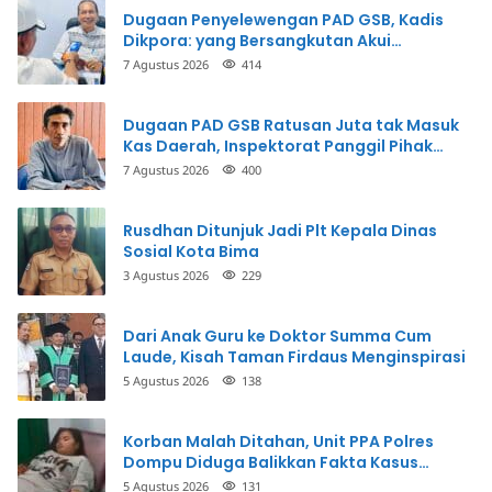
Dugaan Penyelewengan PAD GSB, Kadis
Dikpora: yang Bersangkutan Akui
Perbuatannya dan Siap Mengembalikan
7 Agustus 2026
414
Uang
Dugaan PAD GSB Ratusan Juta tak Masuk
Kas Daerah, Inspektorat Panggil Pihak
Terkait
7 Agustus 2026
400
Rusdhan Ditunjuk Jadi Plt Kepala Dinas
Sosial Kota Bima
3 Agustus 2026
229
Dari Anak Guru ke Doktor Summa Cum
Laude, Kisah Taman Firdaus Menginspirasi
5 Agustus 2026
138
Korban Malah Ditahan, Unit PPA Polres
Dompu Diduga Balikkan Fakta Kasus
Penganiayaan
5 Agustus 2026
131