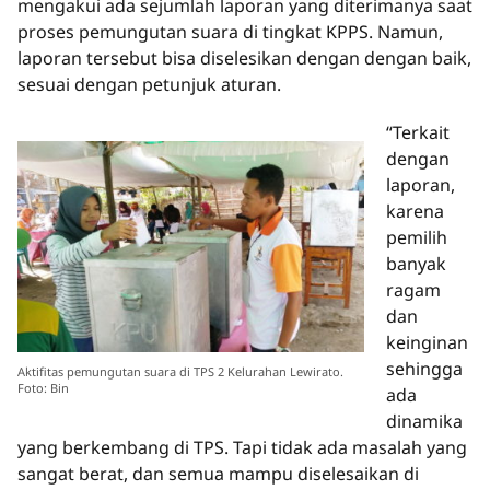
mengakui ada sejumlah laporan yang diterimanya saat
proses pemungutan suara di tingkat KPPS. Namun,
laporan tersebut bisa diselesikan dengan dengan baik,
sesuai dengan petunjuk aturan.
“Terkait
dengan
laporan,
karena
pemilih
banyak
ragam
dan
keinginan
sehingga
Aktifitas pemungutan suara di TPS 2 Kelurahan Lewirato.
Foto: Bin
ada
dinamika
yang berkembang di TPS. Tapi tidak ada masalah yang
sangat berat, dan semua mampu diselesaikan di