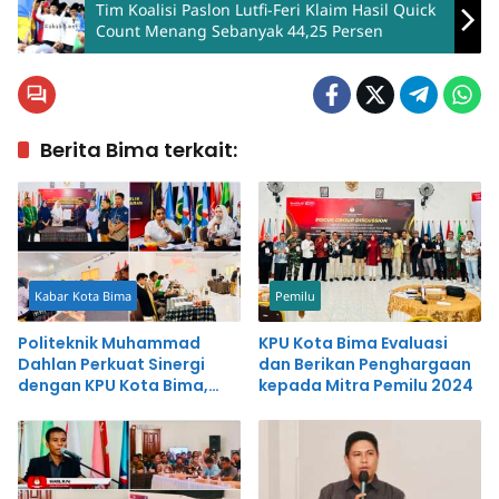
Tim Koalisi Paslon Lutfi-Feri Klaim Hasil Quick
Count Menang Sebanyak 44,25 Persen
Berita Bima terkait:
Kabar Kota Bima
Pemilu
Politeknik Muhammad
KPU Kota Bima Evaluasi
Dahlan Perkuat Sinergi
dan Berikan Penghargaan
dengan KPU Kota Bima,
kepada Mitra Pemilu 2024
Dukung Inovasi Pelayanan
Publik