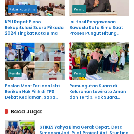
Kabar Kota Bima
Pemilu
KPU Rapat Pleno
Ini Hasil Pengawasan
Rekapitulasi Suara Pilkada
Bawaslu Kota Bima Saat
2024 Tingkat Kota Bima
Proses Pungut Hitung
Pilkada 2024
Pemilu
Pemilu
Paslon Man-Feri dan Istri
Pemungutan Suara di
Berikan Hak Pilih di TPS
Kelurahan Lewirato Aman
Dekat Kediaman, Sapa
dan Tertib, Hak Suara
Hangat Warga
Warga Sakit Tetap
Terakomodir
Baca Juga:
STIKES Yahya Bima Gerak Cepat, Desa
Simpasai Jadi Pilot Project Anti Stunting