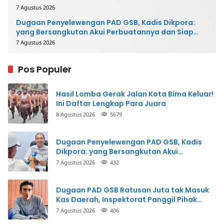
7 Agustus 2026
Dugaan Penyelewengan PAD GSB, Kadis Dikpora:
yang Bersangkutan Akui Perbuatannya dan Siap
Mengembalikan Uang
7 Agustus 2026
Pos Populer
Hasil Lomba Gerak Jalan Kota Bima Keluar!
Ini Daftar Lengkap Para Juara
8 Agustus 2026
5679
Dugaan Penyelewengan PAD GSB, Kadis
Dikpora: yang Bersangkutan Akui
Perbuatannya dan Siap Mengembalikan
7 Agustus 2026
432
Uang
Dugaan PAD GSB Ratusan Juta tak Masuk
Kas Daerah, Inspektorat Panggil Pihak
Terkait
7 Agustus 2026
406