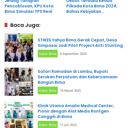
Jelang Tahapan
Debat Terbuka Kedua
Pencoblosan, KPU Kota
Pilkada Kota Bima 2024,
Bima Simulasi TPS Real
Bahas Kebijakan
Pembangunan Nasional
dan Daerah
Baca Juga:
STIKES Yahya Bima Gerak Cepat, Desa
Simpasai Jadi Pilot Project Anti Stunting
Kabar Bima
8 September 2025
Safari Ramadan di Lambu, Bupati
Serukan Persatuan dan Kebersamaan
Bangun Bima
Kabar Bima
10 Maret 2025
Klinik Utama Amalia Medical Center,
Pionir dengan Alat Medis Rontgen
Canggih di Bima
Kabar Bima
11 Juli 2023