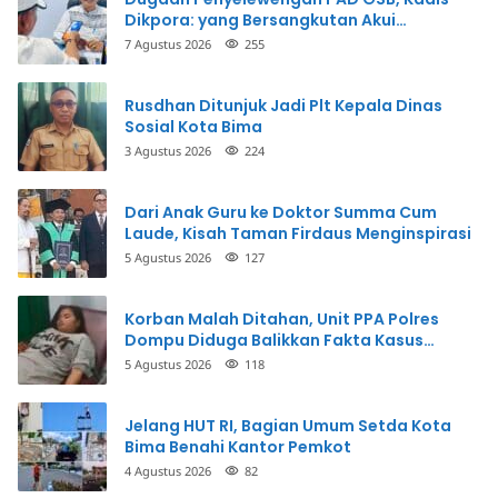
Dikpora: yang Bersangkutan Akui
Perbuatannya dan Siap Mengembalikan
7 Agustus 2026
255
Uang
Rusdhan Ditunjuk Jadi Plt Kepala Dinas
Sosial Kota Bima
3 Agustus 2026
224
Dari Anak Guru ke Doktor Summa Cum
Laude, Kisah Taman Firdaus Menginspirasi
5 Agustus 2026
127
Korban Malah Ditahan, Unit PPA Polres
Dompu Diduga Balikkan Fakta Kasus
Penganiayaan
5 Agustus 2026
118
Jelang HUT RI, Bagian Umum Setda Kota
Bima Benahi Kantor Pemkot
4 Agustus 2026
82