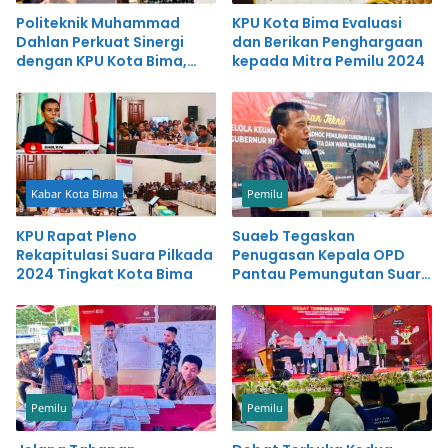
Politeknik Muhammad
KPU Kota Bima Evaluasi
Dahlan Perkuat Sinergi
dan Berikan Penghargaan
dengan KPU Kota Bima,
kepada Mitra Pemilu 2024
Dukung Inovasi Pelayanan
Publik
Kabar Kota Bima
Pemilu
KPU Rapat Pleno
Suaeb Tegaskan
Rekapitulasi Suara Pilkada
Penugasan Kepala OPD
2024 Tingkat Kota Bima
Pantau Pemungutan Suara
tidak ada Koordinasi
dengan KPU
Pemilu
Pemilu