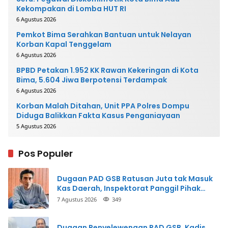
Kekompakan di Lomba HUT RI
6 Agustus 2026
Pemkot Bima Serahkan Bantuan untuk Nelayan
Korban Kapal Tenggelam
6 Agustus 2026
BPBD Petakan 1.952 KK Rawan Kekeringan di Kota
Bima, 5.604 Jiwa Berpotensi Terdampak
6 Agustus 2026
Korban Malah Ditahan, Unit PPA Polres Dompu
Diduga Balikkan Fakta Kasus Penganiayaan
5 Agustus 2026
Pos Populer
Dugaan PAD GSB Ratusan Juta tak Masuk
Kas Daerah, Inspektorat Panggil Pihak
Terkait
7 Agustus 2026
349
Dugaan Penyelewengan PAD GSB, Kadis