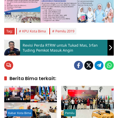
Tag:
KPU Kota Bima
Pemilu 2019
Revisi Perda RTRW untuk Tukad Mas, Irfan
Tuding Pemkot Masuk Angin
Berita Bima terkait:
Kabar Kota Bima
Pemilu