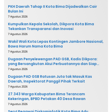
PKH Daerah Tahap II Kota Bima Dijadwalkan Cair
Bulan Ini
7 Agustus 2026
Kumpulkan Kepala Sekolah, Dikpora Kota Bima
Tekankan Transparansi dan Inovasi
7 Agustus 2026
Wakil Wali Kota Lepas Kontingen Jambore Nasional,
Bawa Harum Nama Kota Bima
7 Agustus 2026
Dugaan Penyelewengan PAD GSB, Kadis Dikpora:
yang Bersangkutan Akui Perbuatannya dan Siap
Mengembalikan Uang
7 Agustus 2026
Dugaan PAD GSB Ratusan Juta tak Masuk Kas
Daerah, Inspektorat Panggil Pihak Terkait
7 Agustus 2026
27.343 Warga Kabupaten Bima Terancam
Kekeringan, BPBD Petakan 40 Desa Rawan
7 Agustus 2026
Seru! Pegawai Diskominfotik Kota Bima Adu