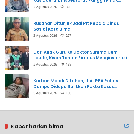
Kas Daerah, Inspektorat Panggil Pihak
Terkait
7 Agustus 2026
396
Rusdhan Ditunjuk Jadi Plt Kepala Dinas
Sosial Kota Bima
3 Agustus 2026
227
Dari Anak Guru ke Doktor Summa Cum
Laude, Kisah Taman Firdaus Menginspirasi
5 Agustus 2026
138
Korban Malah Ditahan, Unit PPA Polres
Dompu Diduga Balikkan Fakta Kasus
Penganiayaan
5 Agustus 2026
130
Kabar harian bima