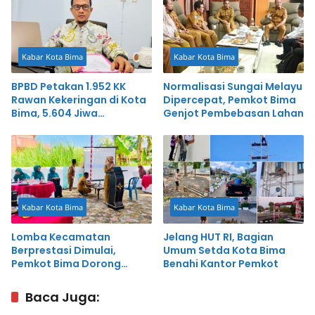
Kabar Kota Bima
Kabar Kota Bima
BPBD Petakan 1.952 KK
Normalisasi Sungai Melayu
Rawan Kekeringan di Kota
Dipercepat, Pemkot Bima
Bima, 5.604 Jiwa
Genjot Pembebasan Lahan
Berpotensi Terdampak
Kabar Kota Bima
Kabar Kota Bima
Lomba Kecamatan
Jelang HUT RI, Bagian
Berprestasi Dimulai,
Umum Setda Kota Bima
Pemkot Bima Dorong
Benahi Kantor Pemkot
Inovasi dan Pelayanan
Cepat
Baca Juga: