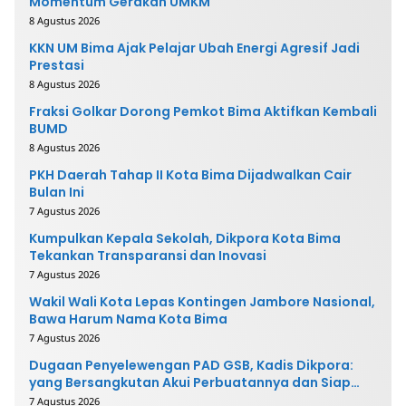
Momentum Gerakan UMKM
8 Agustus 2026
KKN UM Bima Ajak Pelajar Ubah Energi Agresif Jadi
Prestasi
8 Agustus 2026
Fraksi Golkar Dorong Pemkot Bima Aktifkan Kembali
BUMD
8 Agustus 2026
PKH Daerah Tahap II Kota Bima Dijadwalkan Cair
Bulan Ini
7 Agustus 2026
Kumpulkan Kepala Sekolah, Dikpora Kota Bima
Tekankan Transparansi dan Inovasi
7 Agustus 2026
Wakil Wali Kota Lepas Kontingen Jambore Nasional,
Bawa Harum Nama Kota Bima
7 Agustus 2026
Dugaan Penyelewengan PAD GSB, Kadis Dikpora:
yang Bersangkutan Akui Perbuatannya dan Siap
Mengembalikan Uang
7 Agustus 2026