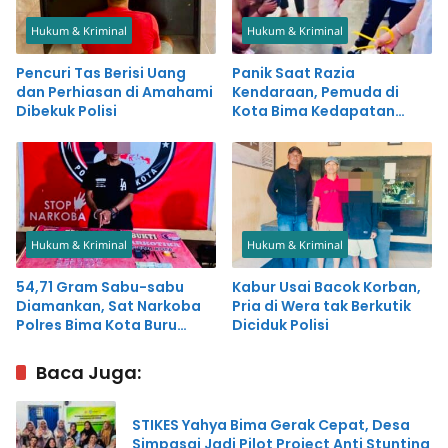
Hukum & Kriminal
Hukum & Kriminal
Pencuri Tas Berisi Uang
Panik Saat Razia
dan Perhiasan di Amahami
Kendaraan, Pemuda di
Dibekuk Polisi
Kota Bima Kedapatan
Simpan Sabu-sabu
Hukum & Kriminal
Hukum & Kriminal
54,71 Gram Sabu-sabu
Kabur Usai Bacok Korban,
Diamankan, Sat Narkoba
Pria di Wera tak Berkutik
Polres Bima Kota Buru
Diciduk Polisi
Pemasok
Baca Juga:
STIKES Yahya Bima Gerak Cepat, Desa
Simpasai Jadi Pilot Project Anti Stunting