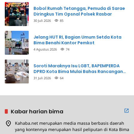
Bobol Rumah Tetangga, Pemuda di Sarae
Diringkus Tim Opsnal Polsek Rasbar
30 Juli 2026
85
Jelang HUT RI, Bagian Umum Setda Kota
Bima Benahi Kantor Pemkot
4 Agustus 2026
74
Soroti Maraknya Isu LGBT, BAPEMPERDA
DPRD Kota Bima Mulai Bahas Rancangan
Perda Pencegahan
31 Juli 2026
64
Kabar harian bima
Kahaba.net merupakan media massa berbasis daerah
yang kontennya merupakan hasil peliputan di Kota Bima