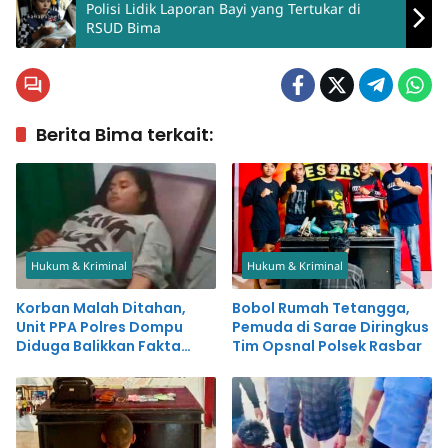
Polisi Lidik Laporan Bayi yang Tertukar di
RSUD Bima
Berita Bima terkait:
Hukum & Kriminal
Hukum & Kriminal
Korban Malah Ditahan,
Bobol Rumah Tetangga,
Unit PPA Polres Dompu
Pemuda di Sarae Diringkus
Diduga Balikkan Fakta
Tim Opsnal Polsek Rasbar
Kasus Penganiayaan