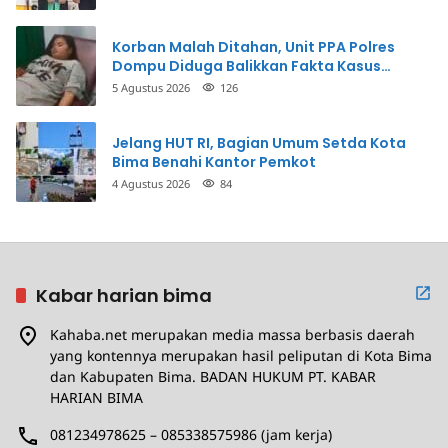
Korban Malah Ditahan, Unit PPA Polres
Dompu Diduga Balikkan Fakta Kasus
Penganiayaan
5 Agustus 2026
126
Jelang HUT RI, Bagian Umum Setda Kota
Bima Benahi Kantor Pemkot
4 Agustus 2026
84
Kabar harian bima
Kahaba.net merupakan media massa berbasis daerah
yang kontennya merupakan hasil peliputan di Kota Bima
dan Kabupaten Bima. BADAN HUKUM PT. KABAR
HARIAN BIMA
081234978625 – 085338575986 (jam kerja)