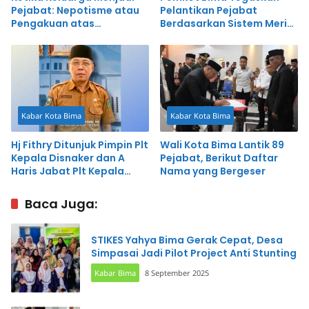
Pejabat: Nepotisme atau
Pelantikan Pejabat
Pengakuan atas
Berdasarkan Sistem Merit,
Kompetensi?
Masyarakat Diminta Awasi
Kinerja ASN
Kabar Kota Bima
Kabar Kota Bima
Hj Fithry Ditunjuk Pimpin Plt
Wali Kota Bima Lantik 89
Kepala Disnaker dan A
Pejabat, Berikut Daftar
Haris Jabat Plt Kepala
Nama yang Bergeser
Dikpora
Baca Juga:
STIKES Yahya Bima Gerak Cepat, Desa
Simpasai Jadi Pilot Project Anti Stunting
Kabar Bima
8 September 2025