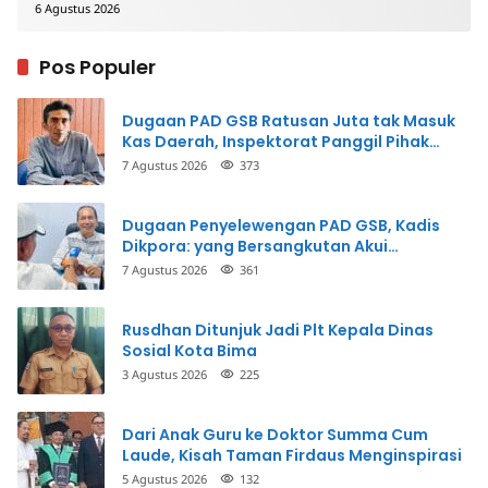
6 Agustus 2026
Pos Populer
Dugaan PAD GSB Ratusan Juta tak Masuk
Kas Daerah, Inspektorat Panggil Pihak
Terkait
7 Agustus 2026
373
Dugaan Penyelewengan PAD GSB, Kadis
Dikpora: yang Bersangkutan Akui
Perbuatannya dan Siap Mengembalikan
7 Agustus 2026
361
Uang
Rusdhan Ditunjuk Jadi Plt Kepala Dinas
Sosial Kota Bima
3 Agustus 2026
225
Dari Anak Guru ke Doktor Summa Cum
Laude, Kisah Taman Firdaus Menginspirasi
5 Agustus 2026
132