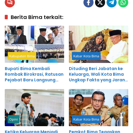
Berita Bima terkait:
Kabupaten Bima
Kabar Kota Bima
Bupati Bima Kembali
Dituding Beri Jabatan ke
Rombak Birokrasi, Ratusan
Keluarga, Wali Kota Bima
Pejabat Baru Langsung
Ungkap Fakta yang Jarang
Dapat Pesan Tegas
Diketahui Publik
Opini
Kabar Kota Bima
Ketika Keluarga Menjadi
Pemkot Bima Tegaskan