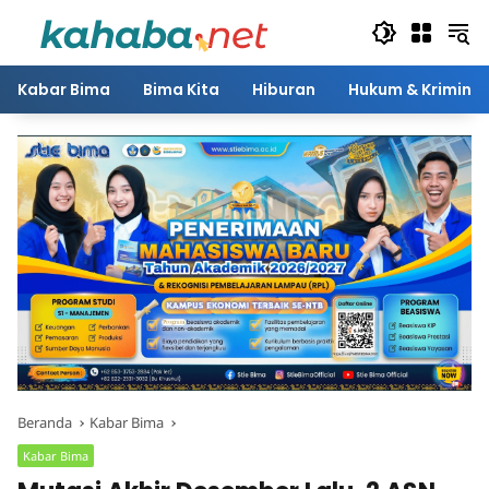
Langsung
ke
konten
Kabar Bima
Bima Kita
Hiburan
Hukum & Kriminal
Beranda
Kabar Bima
Kabar Bima