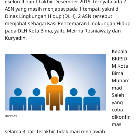
eselon II dan III akhir Desember 2019, ternyata ada 2
ASN yang masih menjabat pada 1 tempat, yakni di
Dinas Lingkungan Hidup (DLH). 2 ASN tersebut
menjabat sebagai Kasi Pencemaran Lingkungan Hidup
pada DLH Kota Bima, yaitu Meirna Rosniawaty dan
Kuryadin.
Kepala
BKPSD
M Kota
Bima
Muham
mad
Saleh
yang
coba
Ilustrasi
dikonfir
masi
selama 3 hari terakhir, tidak mau menjawab