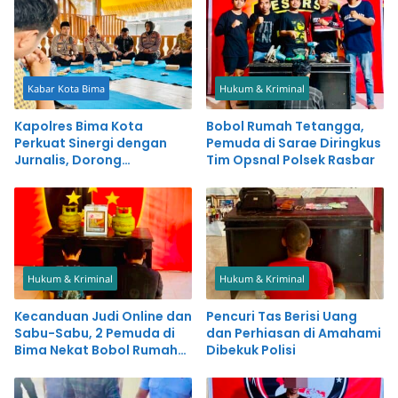
Kabar Kota Bima
Hukum & Kriminal
Kapolres Bima Kota
Bobol Rumah Tetangga,
Perkuat Sinergi dengan
Pemuda di Sarae Diringkus
Jurnalis, Dorong
Tim Opsnal Polsek Rasbar
Pemberitaan Positif untuk
Kemajuan Daerah
Hukum & Kriminal
Hukum & Kriminal
Kecanduan Judi Online dan
Pencuri Tas Berisi Uang
Sabu-Sabu, 2 Pemuda di
dan Perhiasan di Amahami
Bima Nekat Bobol Rumah
Dibekuk Polisi
dan Warung Bakso