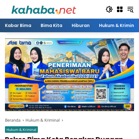
Langsung
ke
konten
Kabar Bima
Bima Kita
Hiburan
Hukum & Kriminal
Beranda
Hukum & Kriminal
Hukum & Kriminal