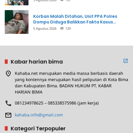
Korban Malah Ditahan, Unit PPA Polres
Dompu Diduga Balikkan Fakta Kasus
Penganiayaan
5 Agustus 2026
129
Kabar harian bima
Kahaba.net merupakan media massa berbasis daerah
yang kontennya merupakan hasil peliputan di Kota Bima
dan Kabupaten Bima. BADAN HUKUM PT. KABAR
HARIAN BIMA
081234978625 – 085338575986 (jam kerja)
kahaba.info@gmail.com
Kategori Terpopuler