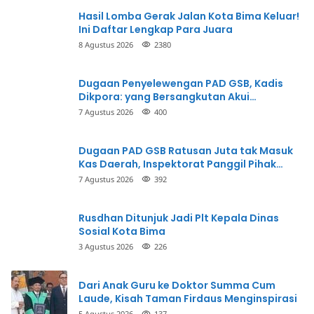
Hasil Lomba Gerak Jalan Kota Bima Keluar!
Ini Daftar Lengkap Para Juara
8 Agustus 2026
2380
Dugaan Penyelewengan PAD GSB, Kadis
Dikpora: yang Bersangkutan Akui
Perbuatannya dan Siap Mengembalikan
7 Agustus 2026
400
Uang
Dugaan PAD GSB Ratusan Juta tak Masuk
Kas Daerah, Inspektorat Panggil Pihak
Terkait
7 Agustus 2026
392
Rusdhan Ditunjuk Jadi Plt Kepala Dinas
Sosial Kota Bima
3 Agustus 2026
226
Dari Anak Guru ke Doktor Summa Cum
Laude, Kisah Taman Firdaus Menginspirasi
5 Agustus 2026
137