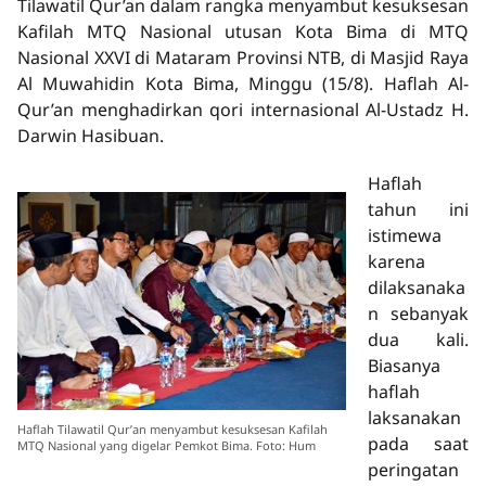
Tilawatil Qur’an dalam rangka menyambut kesuksesan
Kafilah MTQ Nasional utusan Kota Bima di MTQ
Nasional XXVI di Mataram Provinsi NTB, di Masjid Raya
Al Muwahidin Kota Bima, Minggu (15/8). Haflah Al-
Qur’an menghadirkan qori internasional Al-Ustadz H.
Darwin Hasibuan.
Haflah
tahun ini
istimewa
karena
dilaksanaka
n sebanyak
dua kali.
Biasanya
haflah
laksanakan
Haflah Tilawatil Qur’an menyambut kesuksesan Kafilah
pada saat
MTQ Nasional yang digelar Pemkot Bima. Foto: Hum
peringatan