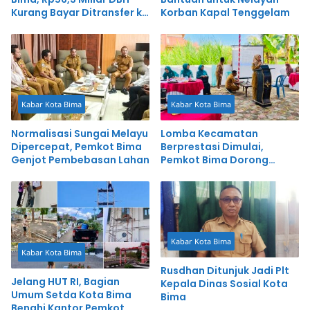
Kurang Bayar Ditransfer ke
Korban Kapal Tenggelam
Kasda
Kabar Kota Bima
Kabar Kota Bima
Normalisasi Sungai Melayu
Lomba Kecamatan
Dipercepat, Pemkot Bima
Berprestasi Dimulai,
Genjot Pembebasan Lahan
Pemkot Bima Dorong
Inovasi dan Pelayanan
Cepat
Kabar Kota Bima
Kabar Kota Bima
Rusdhan Ditunjuk Jadi Plt
Jelang HUT RI, Bagian
Kepala Dinas Sosial Kota
Umum Setda Kota Bima
Bima
Benahi Kantor Pemkot