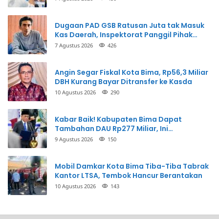
Uang
Dugaan PAD GSB Ratusan Juta tak Masuk
Kas Daerah, Inspektorat Panggil Pihak
Terkait
7 Agustus 2026
426
Angin Segar Fiskal Kota Bima, Rp56,3 Miliar
DBH Kurang Bayar Ditransfer ke Kasda
10 Agustus 2026
290
Kabar Baik! Kabupaten Bima Dapat
Tambahan DAU Rp277 Miliar, Ini
Prioritasnya
9 Agustus 2026
150
Mobil Damkar Kota Bima Tiba-Tiba Tabrak
Kantor LTSA, Tembok Hancur Berantakan
10 Agustus 2026
143