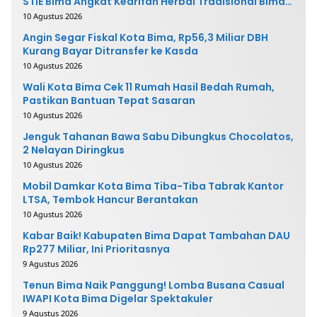
STIE Bima Angkat Kearifan Herbal Tradisional Bima
ke Pasar Modern
10 Agustus 2026
Angin Segar Fiskal Kota Bima, Rp56,3 Miliar DBH
Kurang Bayar Ditransfer ke Kasda
10 Agustus 2026
Wali Kota Bima Cek 11 Rumah Hasil Bedah Rumah,
Pastikan Bantuan Tepat Sasaran
10 Agustus 2026
Jenguk Tahanan Bawa Sabu Dibungkus Chocolatos,
2 Nelayan Diringkus
10 Agustus 2026
Mobil Damkar Kota Bima Tiba-Tiba Tabrak Kantor
LTSA, Tembok Hancur Berantakan
10 Agustus 2026
Kabar Baik! Kabupaten Bima Dapat Tambahan DAU
Rp277 Miliar, Ini Prioritasnya
9 Agustus 2026
Tenun Bima Naik Panggung! Lomba Busana Casual
IWAPI Kota Bima Digelar Spektakuler
9 Agustus 2026