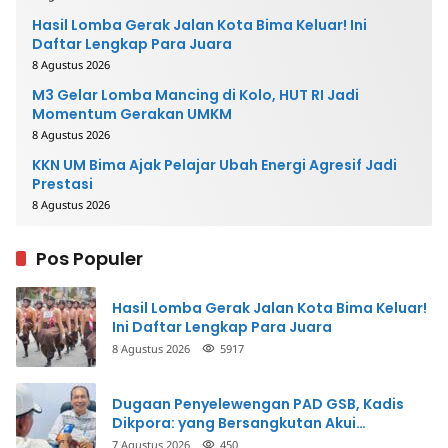
Hasil Lomba Gerak Jalan Kota Bima Keluar! Ini
Daftar Lengkap Para Juara
8 Agustus 2026
M3 Gelar Lomba Mancing di Kolo, HUT RI Jadi
Momentum Gerakan UMKM
8 Agustus 2026
KKN UM Bima Ajak Pelajar Ubah Energi Agresif Jadi
Prestasi
8 Agustus 2026
Pos Populer
Hasil Lomba Gerak Jalan Kota Bima Keluar!
Ini Daftar Lengkap Para Juara
8 Agustus 2026
5917
Dugaan Penyelewengan PAD GSB, Kadis
Dikpora: yang Bersangkutan Akui
Perbuatannya dan Siap Mengembalikan
7 Agustus 2026
450