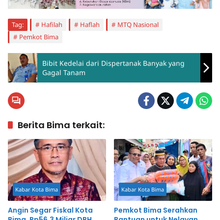
Tag:
Hafilah
Haflah
MTQ Nasional
Pemkot Bima
Bibit Kedelai dari Dispertanak Banyak yang
Gagal Tanam
Berita Bima terkait:
Kabar Kota Bima
Kabar Kota Bima
Angin Segar Fiskal Kota
Pemkot Bima Serahkan
Bima, Rp56,3 Miliar DBH
Bantuan untuk Nelayan