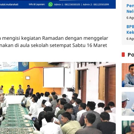
Pem
Nel
6 Ag
BPB
Kek
a mengisi kegiatan Ramadan dengan menggelar
Be
6 Ag
anakan di aula sekolah setempat Sabtu 16 Maret
Po