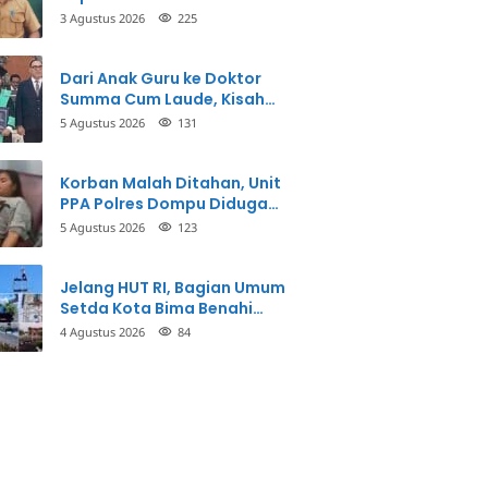
3 Agustus 2026
225
Dari Anak Guru ke Doktor
Summa Cum Laude, Kisah
Taman Firdaus Menginspirasi
5 Agustus 2026
131
Korban Malah Ditahan, Unit
PPA Polres Dompu Diduga
Balikkan Fakta Kasus
5 Agustus 2026
123
Penganiayaan
Jelang HUT RI, Bagian Umum
Setda Kota Bima Benahi
Kantor Pemkot
4 Agustus 2026
84