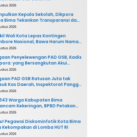
ustus 2026
pulkan Kepala Sekolah, Dikpora
a Bima Tekankan Transparansi dan
vasi
ustus 2026
il Wali Kota Lepas Kontingen
mbore Nasional, Bawa Harum Nama
ta Bima
ustus 2026
gaan Penyelewengan PAD GSB, Kadis
pora: yang Bersangkutan Akui
buatannya dan Siap
ustus 2026
ngembalikan Uang
aan PAD GSB Ratusan Juta tak
uk Kas Daerah, Inspektorat Panggil
ak Terkait
ustus 2026
.343 Warga Kabupaten Bima
ancam Kekeringan, BPBD Petakan
 Desa Rawan
ustus 2026
u! Pegawai Diskominfotik Kota Bima
 Kekompakan di Lomba HUT RI
ustus 2026