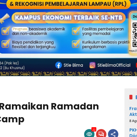
a Ramaikan Ramadan
Fra
Akt
 Camp
8 Ag
PKH
22
Dij