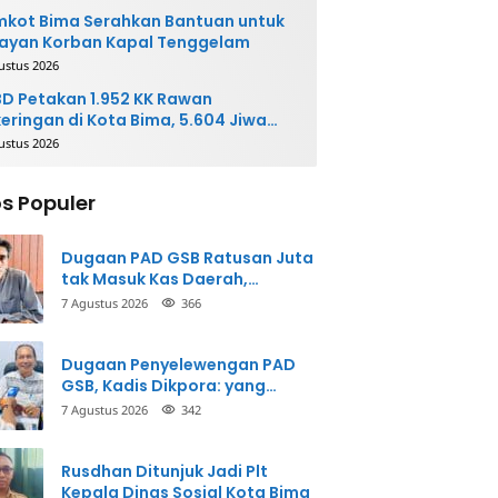
kot Bima Serahkan Bantuan untuk
ayan Korban Kapal Tenggelam
ustus 2026
D Petakan 1.952 KK Rawan
eringan di Kota Bima, 5.604 Jiwa
rpotensi Terdampak
ustus 2026
s Populer
Dugaan PAD GSB Ratusan Juta
tak Masuk Kas Daerah,
Inspektorat Panggil Pihak
7 Agustus 2026
366
Terkait
Dugaan Penyelewengan PAD
GSB, Kadis Dikpora: yang
Bersangkutan Akui
7 Agustus 2026
342
Perbuatannya dan Siap
Mengembalikan Uang
Rusdhan Ditunjuk Jadi Plt
Kepala Dinas Sosial Kota Bima