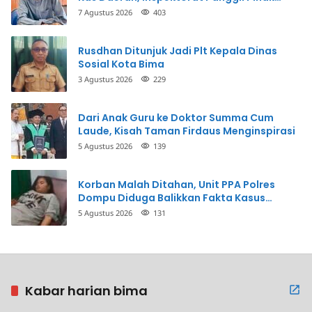
Terkait
7 Agustus 2026
403
Rusdhan Ditunjuk Jadi Plt Kepala Dinas
Sosial Kota Bima
3 Agustus 2026
229
Dari Anak Guru ke Doktor Summa Cum
Laude, Kisah Taman Firdaus Menginspirasi
5 Agustus 2026
139
Korban Malah Ditahan, Unit PPA Polres
Dompu Diduga Balikkan Fakta Kasus
Penganiayaan
5 Agustus 2026
131
Kabar harian bima