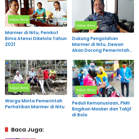
Kabar Bima
Kabar Bima
Marmer di Nitu, Pemkot
Bima Atensi Dikelola Tahun
Dukung Pengolahan
2021
Marmer di Nitu, Dewan
Akan Dorong Pemerintah
Bentuk BUMD
Kabar Bima
Kabar Bima
Warga Minta Pemerintah
Peduli Kemanusiaan, PMII
Perhatikan Marmer di Nitu
Bagikan Masker dan Takjil
di Bolo
Baca Juga: