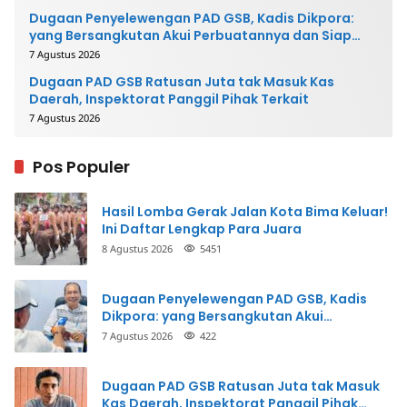
Dugaan Penyelewengan PAD GSB, Kadis Dikpora:
yang Bersangkutan Akui Perbuatannya dan Siap
Mengembalikan Uang
7 Agustus 2026
Dugaan PAD GSB Ratusan Juta tak Masuk Kas
Daerah, Inspektorat Panggil Pihak Terkait
7 Agustus 2026
Pos Populer
Hasil Lomba Gerak Jalan Kota Bima Keluar!
Ini Daftar Lengkap Para Juara
8 Agustus 2026
5451
Dugaan Penyelewengan PAD GSB, Kadis
Dikpora: yang Bersangkutan Akui
Perbuatannya dan Siap Mengembalikan
7 Agustus 2026
422
Uang
Dugaan PAD GSB Ratusan Juta tak Masuk
Kas Daerah, Inspektorat Panggil Pihak