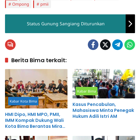
Ompong
pmii
Status Gunung Sangiang Diturunkan
Berita Bima terkait:
Kabar Bima
Kabar Kota Bima
Kasus Pencabulan,
Mahasiswa Minta Penegak
HMI Dipo, HMI MPO, PMII,
Hukum Adili Istri AM
IMM Kompak Dukung Wali
Kota Bima Berantas Miras
dan Maksiat