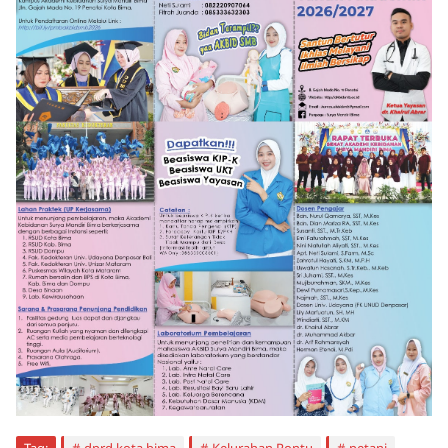
Tag:
dprd kota bima
Kelurahan Rontu
petani