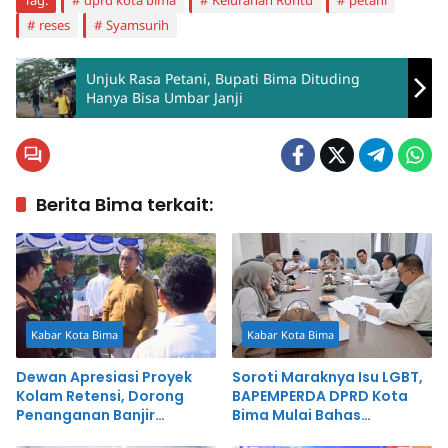
reses
Syamsurih
Unjuk Rasa Petani, Bupati Bima Dituding
Hanya Bisa Umbar Janji
Berita Bima terkait:
Kabar Kota Bima
Kabar Kota Bima
Dewan Apresiasi Proyek
Soroti Maraknya Isu LGBT,
Kolam Retensi, Dorong
BAPEMPERDA DPRD Kota
Penanganan Banjir
Bima Mulai Bahas
Terintegrasi
Rancangan Perda