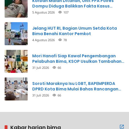
Korban Malah Ditahan, Unit PPA Polres
Dompu Diduga Balikkan Fakta Kasus
Penganiayaan
5 Agustus 2026
107
Jelang HUT RI, Bagian Umum Setda Kota
Bima Benahi Kantor Pemkot
4 Agustus 2026
78
Mori Hanafi Siap Kawal Pengembangan
Pelabuhan Bima, KSOP Usulkan Tambahan
Dermaga Rp400 Miliar
31 Juli 2026
66
Soroti Maraknya Isu LGBT, BAPEMPERDA
DPRD Kota Bima Mulai Bahas Rancangan
Perda Pencegahan
31 Juli 2026
66
Kabar harian bima