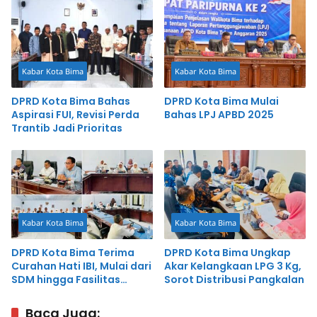
Pencegahan
Kabar Kota Bima
Kabar Kota Bima
DPRD Kota Bima Bahas
DPRD Kota Bima Mulai
Aspirasi FUI, Revisi Perda
Bahas LPJ APBD 2025
Trantib Jadi Prioritas
Kabar Kota Bima
Kabar Kota Bima
DPRD Kota Bima Terima
DPRD Kota Bima Ungkap
Curahan Hati IBI, Mulai dari
Akar Kelangkaan LPG 3 Kg,
SDM hingga Fasilitas
Sorot Distribusi Pangkalan
Organisasi
Baca Juga: