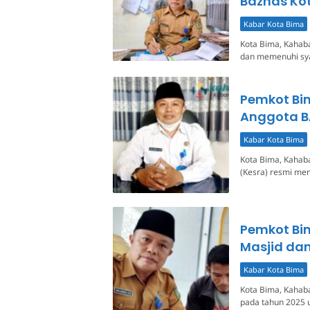
Baznas Ko
Kabar Kota Bima
Kota Bima, Kahaba
dan memenuhi sya
Pemkot Bim
Anggota B
Kabar Kota Bima
Kota Bima, Kahaba
(Kesra) resmi me
Pemkot Bim
Masjid da
Kabar Kota Bima
Kota Bima, Kahab
pada tahun 2025 