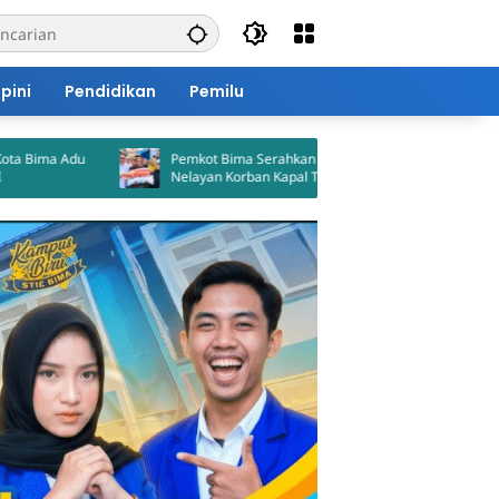
pini
Pendidikan
Pemilu
Pemkot Bima Serahkan Bantuan untuk
BPBD Petakan 1.
Nelayan Korban Kapal Tenggelam
Kota Bima, 5.60