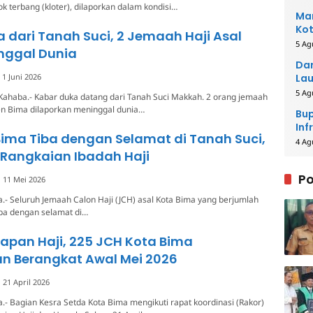
 terbang (kloter), dilaporkan dalam kondisi…
Man
Kot
 dari Tanah Suci, 2 Jemaah Haji Asal
5 Ag
nggal Dunia
Dar
1 Juni 2026
Lau
Men
5 Ag
Kahaba.- Kabar duka datang dari Tanah Suci Makkah. 2 orang jemaah
en Bima dilaporkan meninggal dunia…
Bup
Inf
ima Tiba dengan Selamat di Tanah Suci,
4 Ag
i Rangkaian Ibadah Haji
Po
11 Mei 2026
.- Seluruh Jemaah Calon Haji (JCH) asal Kota Bima yang berjumlah
iba dengan selamat di…
iapan Haji, 225 JCH Kota Bima
an Berangkat Awal Mei 2026
21 April 2026
.- Bagian Kesra Setda Kota Bima mengikuti rapat koordinasi (Rakor)