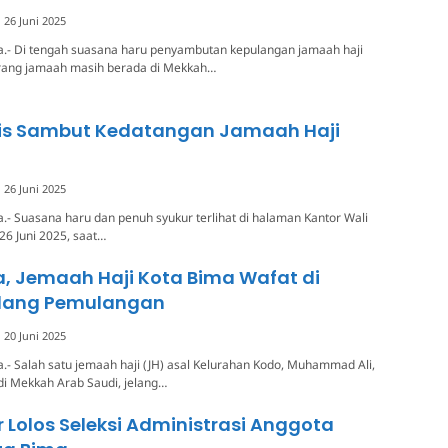
26 Juni 2025
a.- Di tengah suasana haru penyambutan kepulangan jamaah haji
orang jamaah masih berada di Mekkah…
is Sambut Kedatangan Jamaah Haji
26 Juni 2025
.- Suasana haru dan penuh syukur terlihat di halaman Kantor Wali
26 Juni 2025, saat…
a, Jemaah Haji Kota Bima Wafat di
lang Pemulangan
20 Juni 2025
.- Salah satu jemaah haji (JH) asal Kelurahan Kodo, Muhammad Ali,
di Mekkah Arab Saudi, jelang…
 Lolos Seleksi Administrasi Anggota