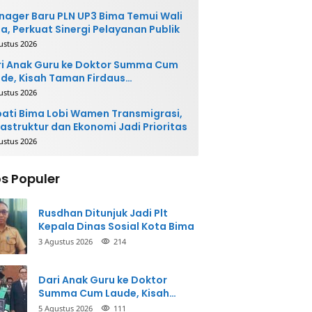
ager Baru PLN UP3 Bima Temui Wali
a, Perkuat Sinergi Pelayanan Publik
ustus 2026
i Anak Guru ke Doktor Summa Cum
de, Kisah Taman Firdaus
ginspirasi
ustus 2026
ati Bima Lobi Wamen Transmigrasi,
rastruktur dan Ekonomi Jadi Prioritas
ustus 2026
s Populer
Rusdhan Ditunjuk Jadi Plt
Kepala Dinas Sosial Kota Bima
3 Agustus 2026
214
Dari Anak Guru ke Doktor
Summa Cum Laude, Kisah
Taman Firdaus Menginspirasi
5 Agustus 2026
111