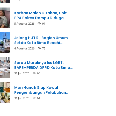
Korban Malah Ditahan, Unit
PPA Polres Dompu Diduga
Balikkan Fakta Kasus
5 Agustus 2026
91
Penganiayaan
Jelang HUT RI, Bagian Umum
Setda Kota Bima Benahi
Kantor Pemkot
4 Agustus 2026
75
Soroti Maraknya Isu LGBT,
BAPEMPERDA DPRD Kota Bima
Mulai Bahas Rancangan Perda
31 Juli 2026
66
Pencegahan
Mori Hanafi Siap Kawal
Pengembangan Pelabuhan
Bima, KSOP Usulkan Tambahan
31 Juli 2026
64
Dermaga Rp400 Miliar