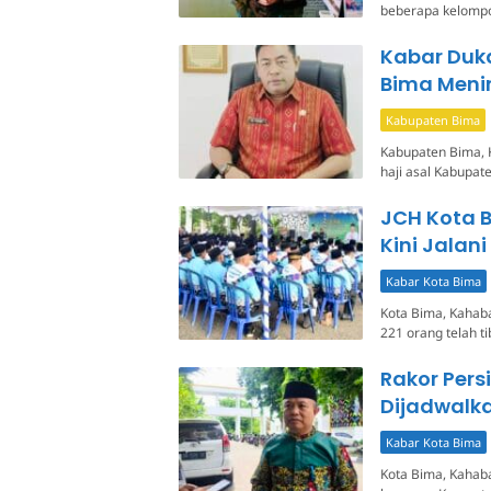
beberapa kelompok
Kabar Duka
Bima Meni
Kabupaten Bima
Kabupaten Bima, 
haji asal Kabupat
JCH Kota B
Kini Jalan
Kabar Kota Bima
Kota Bima, Kahaba
221 orang telah t
Rakor Pers
Dijadwalk
Kabar Kota Bima
Kota Bima, Kahaba