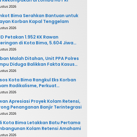
ustus 2026
kot Bima Serahkan Bantuan untuk
ayan Korban Kapal Tenggelam
ustus 2026
D Petakan 1.952 KK Rawan
eringan di Kota Bima, 5.604 Jiwa
rpotensi Terdampak
ustus 2026
ban Malah Ditahan, Unit PPA Polres
pu Diduga Balikkan Fakta Kasus
nganiayaan
ustus 2026
sos Kota Bima Rangkul Eks Korban
am Radikalisme, Perkuat
ntegrasi Sosial
ustus 2026
an Apresiasi Proyek Kolam Retensi,
ong Penanganan Banjir Terintegrasi
ustus 2026
i Kota Bima Letakkan Batu Pertama
mbangunan Kolam Retensi Amahami
ustus 2026