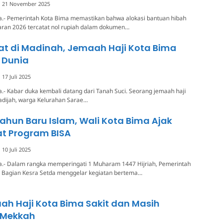
21 November 2025
a.- Pemerintah Kota Bima memastikan bahwa alokasi bantuan hibah
aran 2026 tercatat nol rupiah dalam dokumen…
at di Madinah, Jemaah Haji Kota Bima
 Dunia
17 Juli 2025
.- Kabar duka kembali datang dari Tanah Suci. Seorang jemaah haji
adijah, warga Kelurahan Sarae…
Tahun Baru Islam, Wali Kota Bima Ajak
at Program BISA
10 Juli 2025
a.- Dalam rangka memperingati 1 Muharam 1447 Hijriah, Pemerintah
i Bagian Kesra Setda menggelar kegiatan bertema…
h Haji Kota Bima Sakit dan Masih
i Mekkah