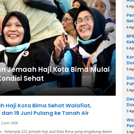
6 Ag
Pem
Nel
6 Ag
BPB
Kek
Be
6 Ag
Kor
Dom
n Jemaah Haji Kota Bima Mulai
Pe
5 Ag
ondisi Sehat
Din
Pah
Rei
5 Ag
Dew
 Haji Kota Bima Sehat Walafiat,
Dor
5 Ag
 dan 19 Juni Pulang ke Tanah Air
Wal
2 Juni 2026
Pe
a.- Sebanyak 222 jemaah haji asal Kota Bima yang tergabung dalam
5 Ag