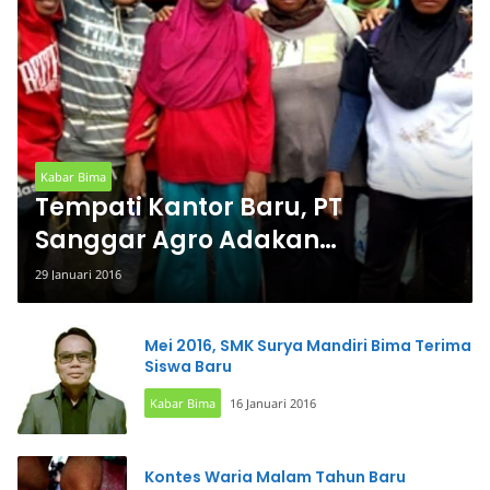
Kabar Bima
Tempati Kantor Baru, PT
Sanggar Agro Adakan
Selamatan
29 Januari 2016
Mei 2016, SMK Surya Mandiri Bima Terima
Siswa Baru
Kabar Bima
16 Januari 2016
Kontes Waria Malam Tahun Baru