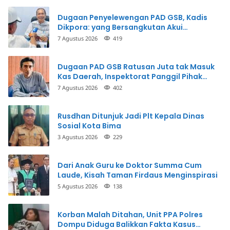
Dugaan Penyelewengan PAD GSB, Kadis
Dikpora: yang Bersangkutan Akui
Perbuatannya dan Siap Mengembalikan
7 Agustus 2026
419
Uang
Dugaan PAD GSB Ratusan Juta tak Masuk
Kas Daerah, Inspektorat Panggil Pihak
Terkait
7 Agustus 2026
402
Rusdhan Ditunjuk Jadi Plt Kepala Dinas
Sosial Kota Bima
3 Agustus 2026
229
Dari Anak Guru ke Doktor Summa Cum
Laude, Kisah Taman Firdaus Menginspirasi
5 Agustus 2026
138
Korban Malah Ditahan, Unit PPA Polres
Dompu Diduga Balikkan Fakta Kasus