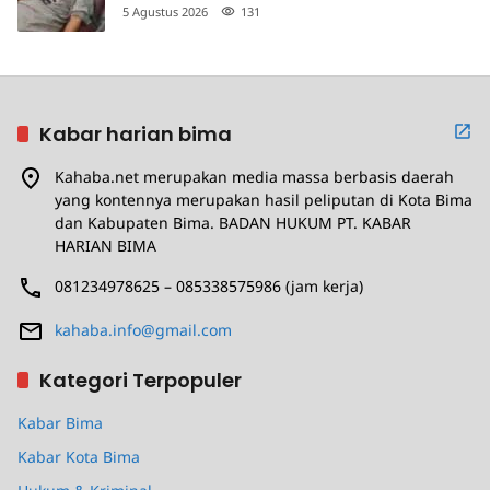
Penganiayaan
5 Agustus 2026
131
Kabar harian bima
Kahaba.net merupakan media massa berbasis daerah
yang kontennya merupakan hasil peliputan di Kota Bima
dan Kabupaten Bima. BADAN HUKUM PT. KABAR
HARIAN BIMA
081234978625 – 085338575986 (jam kerja)
kahaba.info@gmail.com
Kategori Terpopuler
Kabar Bima
Kabar Kota Bima