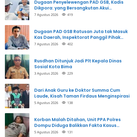
Dugaan Penyelewengan PAD GSB, Kadis
Dikpora: yang Bersangkutan Akui
Perbuatannya dan Siap Mengembalikan
7 Agustus 2026
419
Uang
Dugaan PAD GSB Ratusan Juta tak Masuk
Kas Daerah, Inspektorat Panggil Pihak
Terkait
7 Agustus 2026
402
Rusdhan Ditunjuk Jadi Plt Kepala Dinas
Sosial Kota Bima
3 Agustus 2026
229
Dari Anak Guru ke Doktor Summa Cum
Laude, Kisah Taman Firdaus Menginspirasi
5 Agustus 2026
138
Korban Malah Ditahan, Unit PPA Polres
Dompu Diduga Balikkan Fakta Kasus
Penganiayaan
5 Agustus 2026
131