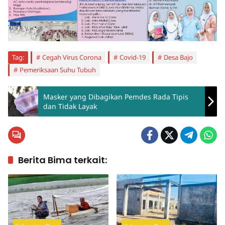
Tag:
Cegah Virus Corona
Covid-19
Desa Bajo
Pemeriksaan Suhu Tubuh
Masker yang Dibagikan Pemdes Rada Tipis
dan Tidak Layak
Berita Bima terkait: