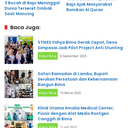
3 Bocah di Bajo Meninggal
Bajo Ajak Masyarakat
Dunia Terseret Ombak
Bumikan Al Quran
Saat Mancing
Baca Juga:
STIKES Yahya Bima Gerak Cepat, Desa
Simpasai Jadi Pilot Project Anti Stunting
Kabar Bima
8 September 2025
Safari Ramadan di Lambu, Bupati
Serukan Persatuan dan Kebersamaan
Bangun Bima
Kabar Bima
10 Maret 2025
Klinik Utama Amalia Medical Center,
Pionir dengan Alat Medis Rontgen
Canggih di Bima
Kabar Bima
11 Juli 2023