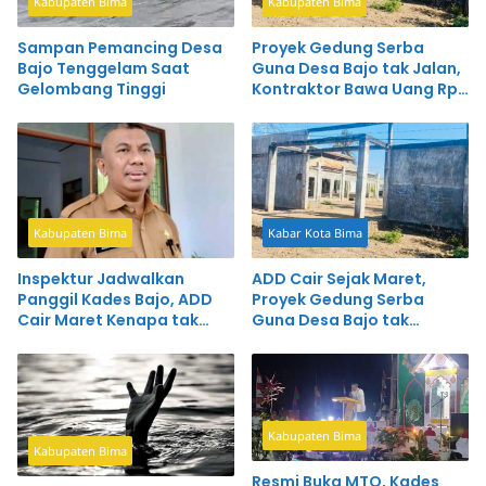
Kabupaten Bima
Kabupaten Bima
Sampan Pemancing Desa
Proyek Gedung Serba
Bajo Tenggelam Saat
Guna Desa Bajo tak Jalan,
Gelombang Tinggi
Kontraktor Bawa Uang Rp
90 Juta Dilapor Polisi
Kabupaten Bima
Kabar Kota Bima
Inspektur Jadwalkan
ADD Cair Sejak Maret,
Panggil Kades Bajo, ADD
Proyek Gedung Serba
Cair Maret Kenapa tak
Guna Desa Bajo tak
Kunjung Digunakan
Kunjung Dikerjakan
Kabupaten Bima
Kabupaten Bima
Resmi Buka MTQ, Kades