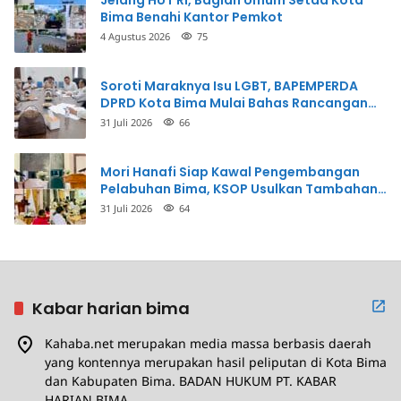
Bima Benahi Kantor Pemkot
4 Agustus 2026
75
Soroti Maraknya Isu LGBT, BAPEMPERDA
DPRD Kota Bima Mulai Bahas Rancangan
Perda Pencegahan
31 Juli 2026
66
Mori Hanafi Siap Kawal Pengembangan
Pelabuhan Bima, KSOP Usulkan Tambahan
Dermaga Rp400 Miliar
31 Juli 2026
64
Kabar harian bima
Kahaba.net merupakan media massa berbasis daerah
yang kontennya merupakan hasil peliputan di Kota Bima
dan Kabupaten Bima. BADAN HUKUM PT. KABAR
HARIAN BIMA