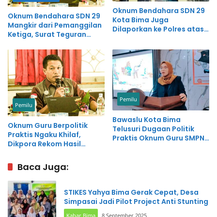
Oknum Bendahara SDN 29
Oknum Bendahara SDN 29
Kota Bima Juga
Mangkir dari Pemanggilan
Dilaporkan ke Polres atas
Ketiga, Surat Teguran
Dugaan Penipuan
Akan Dilayangkan
Pemilu
Pemilu
Bawaslu Kota Bima
Oknum Guru Berpolitik
Telusuri Dugaan Politik
Praktis Ngaku Khilaf,
Praktis Oknum Guru SMPN
Dikpora Rekom Hasil
3
Pemeriksaan ke BKPSDM
Baca Juga:
STIKES Yahya Bima Gerak Cepat, Desa
Simpasai Jadi Pilot Project Anti Stunting
Kabar Bima
8 September 2025