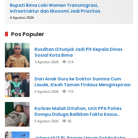
Bupati Bima Lobi Wamen Transmigrasi,
Infrastruktur dan Ekonomi Jadi Prioritas
4 Agustus 2026
Pos Populer
Rusdhan Ditunjuk Jadi Plt Kepala Dinas
Sosial Kota Bima
3 Agustus 2026
214
Dari Anak Guru ke Doktor Summa Cum
Laude, Kisah Taman Firdaus Menginspirasi
5 Agustus 2026
110
Korban Malah Ditahan, Unit PPA Polres
Dompu Diduga Balikkan Fakta Kasus
Penganiayaan
5 Agustus 2026
82
Jelang HUT RI, Bagian Umum Setda Kota