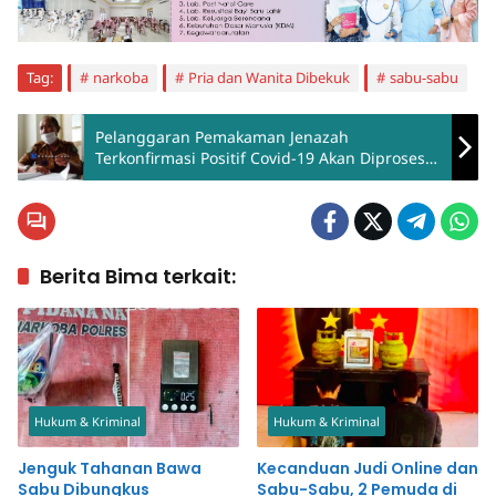
Tag:
narkoba
Pria dan Wanita Dibekuk
sabu-sabu
Pelanggaran Pemakaman Jenazah
Terkonfirmasi Positif Covid-19 Akan Diproses
Hukum
Berita Bima terkait:
Hukum & Kriminal
Hukum & Kriminal
Jenguk Tahanan Bawa
Kecanduan Judi Online dan
Sabu Dibungkus
Sabu-Sabu, 2 Pemuda di