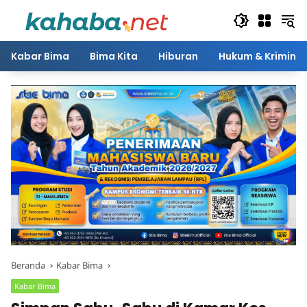
Langsung
ke
konten
Kabar Bima
Bima Kita
Hiburan
Hukum & Kriminal
Beranda
Kabar Bima
Kabar Bima