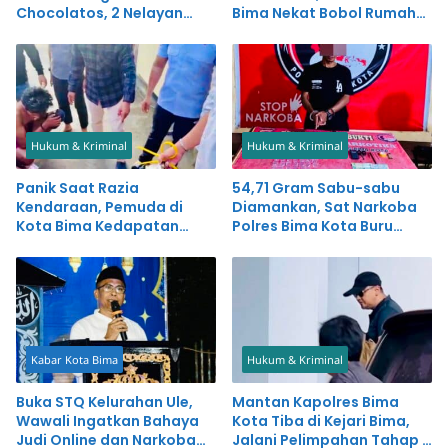
Chocolatos, 2 Nelayan
Bima Nekat Bobol Rumah
Diringkus
dan Warung Bakso
Hukum & Kriminal
Hukum & Kriminal
Panik Saat Razia
54,71 Gram Sabu-sabu
Kendaraan, Pemuda di
Diamankan, Sat Narkoba
Kota Bima Kedapatan
Polres Bima Kota Buru
Simpan Sabu-sabu
Pemasok
Kabar Kota Bima
Hukum & Kriminal
Buka STQ Kelurahan Ule,
Mantan Kapolres Bima
Wawali Ingatkan Bahaya
Kota Tiba di Kejari Bima,
Judi Online dan Narkoba
Jalani Pelimpahan Tahap II