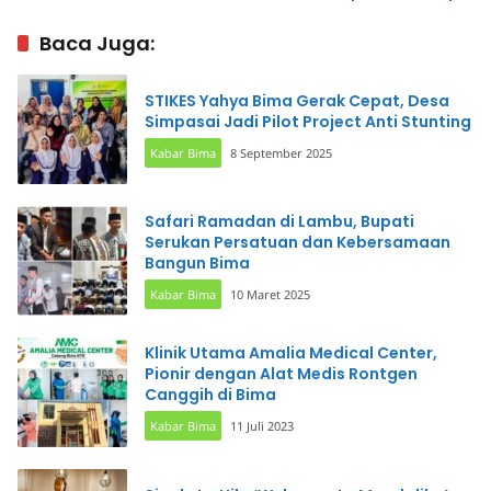
bagi Generasi Muda
Kasus Narkoba
Baca Juga:
STIKES Yahya Bima Gerak Cepat, Desa
Simpasai Jadi Pilot Project Anti Stunting
Kabar Bima
8 September 2025
Safari Ramadan di Lambu, Bupati
Serukan Persatuan dan Kebersamaan
Bangun Bima
Kabar Bima
10 Maret 2025
Klinik Utama Amalia Medical Center,
Pionir dengan Alat Medis Rontgen
Canggih di Bima
Kabar Bima
11 Juli 2023