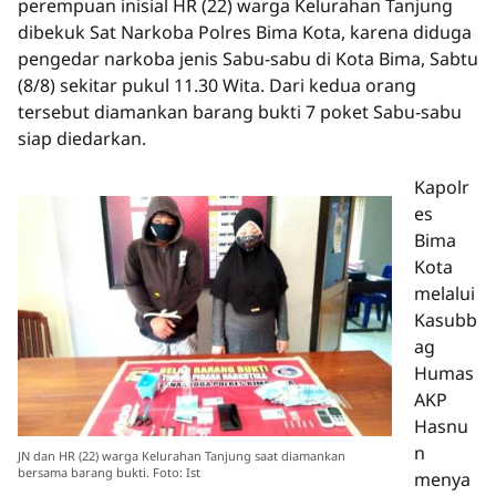
perempuan inisial HR (22) warga Kelurahan Tanjung
dibekuk Sat Narkoba Polres Bima Kota, karena diduga
pengedar narkoba jenis Sabu-sabu di Kota Bima, Sabtu
(8/8) sekitar pukul 11.30 Wita. Dari kedua orang
tersebut diamankan barang bukti 7 poket Sabu-sabu
siap diedarkan.
Kapolr
es
Bima
Kota
melalui
Kasubb
ag
Humas
AKP
Hasnu
n
JN dan HR (22) warga Kelurahan Tanjung saat diamankan
bersama barang bukti. Foto: Ist
menya