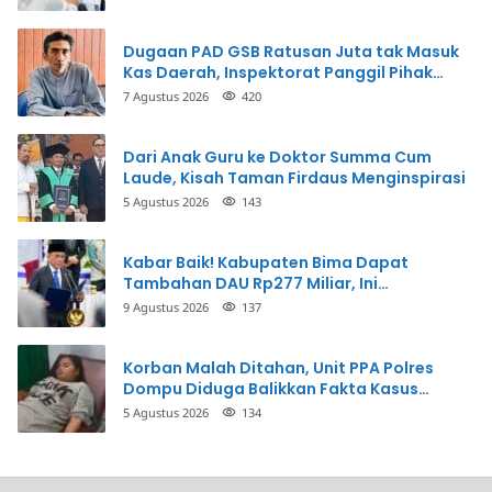
Uang
Dugaan PAD GSB Ratusan Juta tak Masuk
Kas Daerah, Inspektorat Panggil Pihak
Terkait
7 Agustus 2026
420
Dari Anak Guru ke Doktor Summa Cum
Laude, Kisah Taman Firdaus Menginspirasi
5 Agustus 2026
143
Kabar Baik! Kabupaten Bima Dapat
Tambahan DAU Rp277 Miliar, Ini
Prioritasnya
9 Agustus 2026
137
Korban Malah Ditahan, Unit PPA Polres
Dompu Diduga Balikkan Fakta Kasus
Penganiayaan
5 Agustus 2026
134