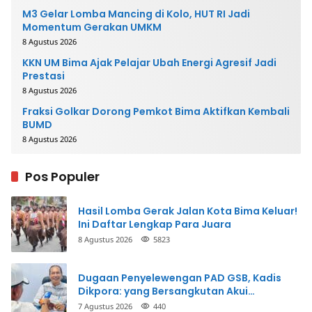
M3 Gelar Lomba Mancing di Kolo, HUT RI Jadi
Momentum Gerakan UMKM
8 Agustus 2026
KKN UM Bima Ajak Pelajar Ubah Energi Agresif Jadi
Prestasi
8 Agustus 2026
Fraksi Golkar Dorong Pemkot Bima Aktifkan Kembali
BUMD
8 Agustus 2026
Pos Populer
Hasil Lomba Gerak Jalan Kota Bima Keluar!
Ini Daftar Lengkap Para Juara
8 Agustus 2026
5823
Dugaan Penyelewengan PAD GSB, Kadis
Dikpora: yang Bersangkutan Akui
Perbuatannya dan Siap Mengembalikan
7 Agustus 2026
440