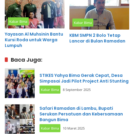
Kabar Bima
Kabar Bima
Yayasan Al Muhsinin Bantu
KBM SMPN 2 Bolo Tetap
Kursi Roda untuk Warga
Lancar di Bulan Ramadan
Lumpuh
Baca Juga:
STIKES Yahya Bima Gerak Cepat, Desa
Simpasai Jadi Pilot Project Anti Stunting
Kabar Bima
8 September 2025
Safari Ramadan di Lambu, Bupati
Serukan Persatuan dan Kebersamaan
Bangun Bima
Kabar Bima
10 Maret 2025