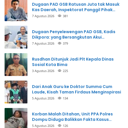
Dugaan PAD GSB Ratusan Juta tak Masuk
Kas Daerah, Inspektorat Panggil Pihak
Terkait
7 Agustus 2026
381
Dugaan Penyelewengan PAD GSB, Kadis
Dikpora: yang Bersangkutan Akui
Perbuatannya dan Siap Mengembalikan
7 Agustus 2026
379
Uang
Rusdhan Ditunjuk Jadi Plt Kepala Dinas
Sosial Kota Bima
3 Agustus 2026
225
Dari Anak Guru ke Doktor Summa Cum
Laude, Kisah Taman Firdaus Menginspirasi
5 Agustus 2026
134
Korban Malah Ditahan, Unit PPA Polres
Dompu Diduga Balikkan Fakta Kasus
Penganiayaan
5 Agustus 2026
126