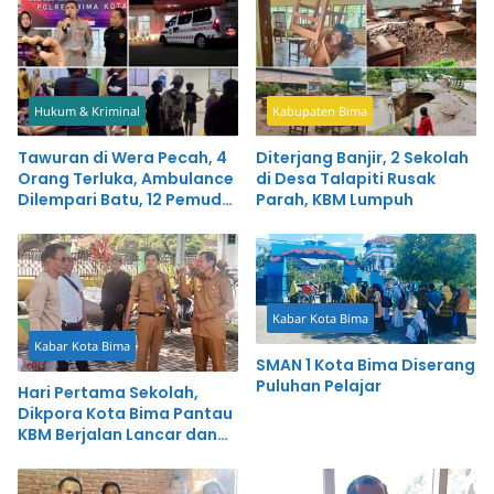
Hukum & Kriminal
Kabupaten Bima
Tawuran di Wera Pecah, 4
Diterjang Banjir, 2 Sekolah
Orang Terluka, Ambulance
di Desa Talapiti Rusak
Dilempari Batu, 12 Pemuda
Parah, KBM Lumpuh
Ditangkap
Kabar Kota Bima
Kabar Kota Bima
SMAN 1 Kota Bima Diserang
Puluhan Pelajar
Hari Pertama Sekolah,
Dikpora Kota Bima Pantau
KBM Berjalan Lancar dan
Tertib