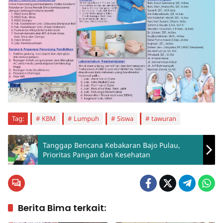
Tag:
KBM
Lumpuh
Siswa
tawuran
Tanggap Bencana Kebakaran Bajo Pulau,
Prioritas Pangan dan Kesehatan
Berita Bima terkait: