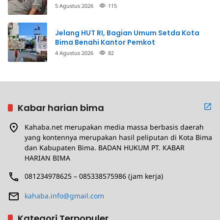
Penganiayaan
5 Agustus 2026
115
Jelang HUT RI, Bagian Umum Setda Kota
Bima Benahi Kantor Pemkot
4 Agustus 2026
82
Kabar harian bima
Kahaba.net merupakan media massa berbasis daerah
yang kontennya merupakan hasil peliputan di Kota Bima
dan Kabupaten Bima. BADAN HUKUM PT. KABAR
HARIAN BIMA
081234978625 – 085338575986 (jam kerja)
kahaba.info@gmail.com
Kategori Terpopuler