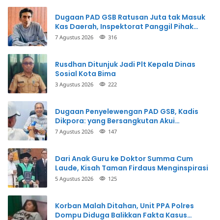
Dugaan PAD GSB Ratusan Juta tak Masuk
Kas Daerah, Inspektorat Panggil Pihak
Terkait
7 Agustus 2026
316
Rusdhan Ditunjuk Jadi Plt Kepala Dinas
Sosial Kota Bima
3 Agustus 2026
222
Dugaan Penyelewengan PAD GSB, Kadis
Dikpora: yang Bersangkutan Akui
Perbuatannya dan Siap Mengembalikan
7 Agustus 2026
147
Uang
Dari Anak Guru ke Doktor Summa Cum
Laude, Kisah Taman Firdaus Menginspirasi
5 Agustus 2026
125
Korban Malah Ditahan, Unit PPA Polres
Dompu Diduga Balikkan Fakta Kasus