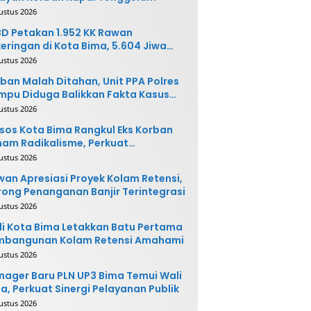
ustus 2026
D Petakan 1.952 KK Rawan
eringan di Kota Bima, 5.604 Jiwa
rpotensi Terdampak
ustus 2026
ban Malah Ditahan, Unit PPA Polres
pu Diduga Balikkan Fakta Kasus
nganiayaan
ustus 2026
sos Kota Bima Rangkul Eks Korban
am Radikalisme, Perkuat
ntegrasi Sosial
ustus 2026
an Apresiasi Proyek Kolam Retensi,
ong Penanganan Banjir Terintegrasi
ustus 2026
i Kota Bima Letakkan Batu Pertama
mbangunan Kolam Retensi Amahami
ustus 2026
ager Baru PLN UP3 Bima Temui Wali
a, Perkuat Sinergi Pelayanan Publik
ustus 2026