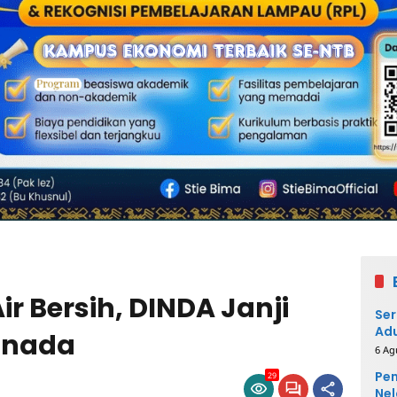
r Bersih, DINDA Janji
Ser
Adu
anada
6 Ag
Pem
29
Nel