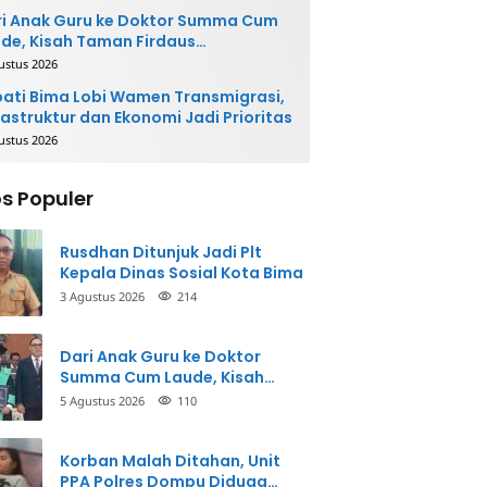
i Anak Guru ke Doktor Summa Cum
de, Kisah Taman Firdaus
ginspirasi
ustus 2026
ati Bima Lobi Wamen Transmigrasi,
rastruktur dan Ekonomi Jadi Prioritas
ustus 2026
s Populer
Rusdhan Ditunjuk Jadi Plt
Kepala Dinas Sosial Kota Bima
3 Agustus 2026
214
Dari Anak Guru ke Doktor
Summa Cum Laude, Kisah
Taman Firdaus Menginspirasi
5 Agustus 2026
110
Korban Malah Ditahan, Unit
PPA Polres Dompu Diduga