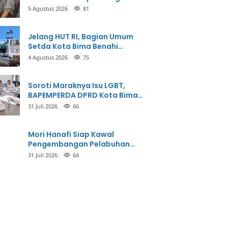
Balikkan Fakta Kasus
5 Agustus 2026
81
Penganiayaan
Jelang HUT RI, Bagian Umum
Setda Kota Bima Benahi
Kantor Pemkot
4 Agustus 2026
75
Soroti Maraknya Isu LGBT,
BAPEMPERDA DPRD Kota Bima
Mulai Bahas Rancangan Perda
31 Juli 2026
66
Pencegahan
Mori Hanafi Siap Kawal
Pengembangan Pelabuhan
Bima, KSOP Usulkan Tambahan
31 Juli 2026
64
Dermaga Rp400 Miliar