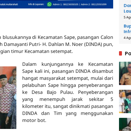
Dar
Lau
Men
5 Ag
Bup
Inf
n blusukannya di Kecamatan Sape, pasangan Calon
4 Ag
ah Damayanti Putri- H. Dahlan M. Noer (DINDA) pun,
agian timur Kecamatan setempat.
Po
Dalam kunjungannya ke Kecamatan
Sape kali ini, pasangan DINDA disambut
hangat masyarakat setempat, mulai dari
pelabuhan Sape hingga penyeberangan
ke Desa Bajo Pulau. Penyeberangan
yang menempuh jarak sekitar 5
kilometer itu, sangat dinikmati pasangan
DINDA dan Tim yang menggunakan
motor bot.