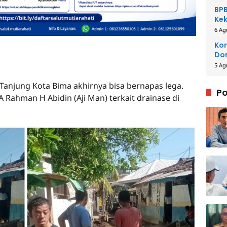
BPB
Kek
Be
6 Ag
Kor
Dom
Pe
5 Ag
anjung Kota Bima akhirnya bisa bernapas lega.
Po
 Rahman H Abidin (Aji Man) terkait drainase di