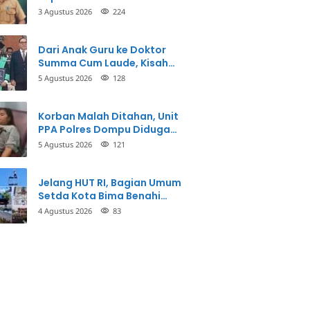
3 Agustus 2026
224
Dari Anak Guru ke Doktor
Summa Cum Laude, Kisah
Taman Firdaus Menginspirasi
5 Agustus 2026
128
Korban Malah Ditahan, Unit
PPA Polres Dompu Diduga
Balikkan Fakta Kasus
5 Agustus 2026
121
Penganiayaan
Jelang HUT RI, Bagian Umum
Setda Kota Bima Benahi
Kantor Pemkot
4 Agustus 2026
83