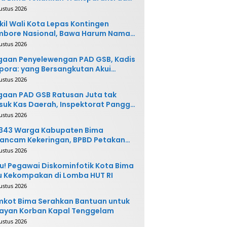
vasi
ustus 2026
il Wali Kota Lepas Kontingen
mbore Nasional, Bawa Harum Nama
ta Bima
ustus 2026
gaan Penyelewengan PAD GSB, Kadis
pora: yang Bersangkutan Akui
buatannya dan Siap
ustus 2026
ngembalikan Uang
aan PAD GSB Ratusan Juta tak
uk Kas Daerah, Inspektorat Panggil
ak Terkait
ustus 2026
.343 Warga Kabupaten Bima
ancam Kekeringan, BPBD Petakan
 Desa Rawan
ustus 2026
u! Pegawai Diskominfotik Kota Bima
 Kekompakan di Lomba HUT RI
ustus 2026
kot Bima Serahkan Bantuan untuk
ayan Korban Kapal Tenggelam
ustus 2026