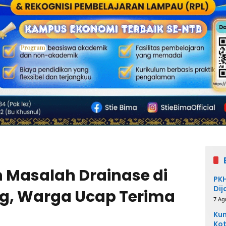
n Masalah Drainase di
PKH
Dij
g, Warga Ucap Terima
7 Ag
Kum
Kot