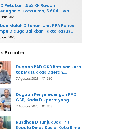
D Petakan 1.952 KK Rawan
eringan di Kota Bima, 5.604 Jiwa
rpotensi Terdampak
ustus 2026
ban Malah Ditahan, Unit PPA Polres
pu Diduga Balikkan Fakta Kasus
nganiayaan
ustus 2026
s Populer
Dugaan PAD GSB Ratusan Juta
tak Masuk Kas Daerah,
Inspektorat Panggil Pihak
7 Agustus 2026
360
Terkait
Dugaan Penyelewengan PAD
GSB, Kadis Dikpora: yang
Bersangkutan Akui
7 Agustus 2026
305
Perbuatannya dan Siap
Mengembalikan Uang
Rusdhan Ditunjuk Jadi Plt
Kepala Dinas Sosial Kota Bima