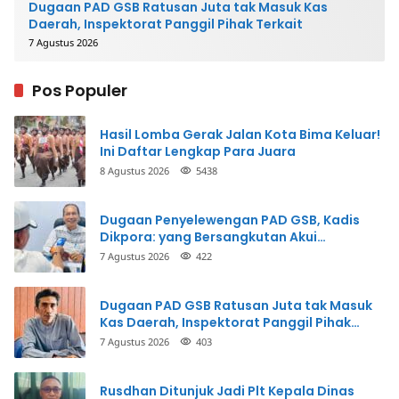
Dugaan PAD GSB Ratusan Juta tak Masuk Kas
Daerah, Inspektorat Panggil Pihak Terkait
7 Agustus 2026
Pos Populer
Hasil Lomba Gerak Jalan Kota Bima Keluar!
Ini Daftar Lengkap Para Juara
8 Agustus 2026
5438
Dugaan Penyelewengan PAD GSB, Kadis
Dikpora: yang Bersangkutan Akui
Perbuatannya dan Siap Mengembalikan
7 Agustus 2026
422
Uang
Dugaan PAD GSB Ratusan Juta tak Masuk
Kas Daerah, Inspektorat Panggil Pihak
Terkait
7 Agustus 2026
403
Rusdhan Ditunjuk Jadi Plt Kepala Dinas