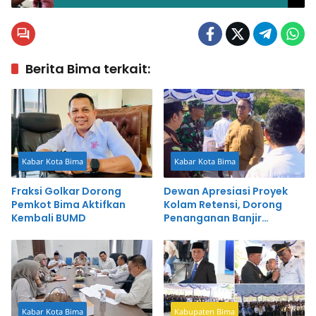
Berita Bima terkait:
Kabar Kota Bima
Kabar Kota Bima
Fraksi Golkar Dorong
Dewan Apresiasi Proyek
Pemkot Bima Aktifkan
Kolam Retensi, Dorong
Kembali BUMD
Penanganan Banjir
Terintegrasi
Kabar Kota Bima
Kabupaten Bima