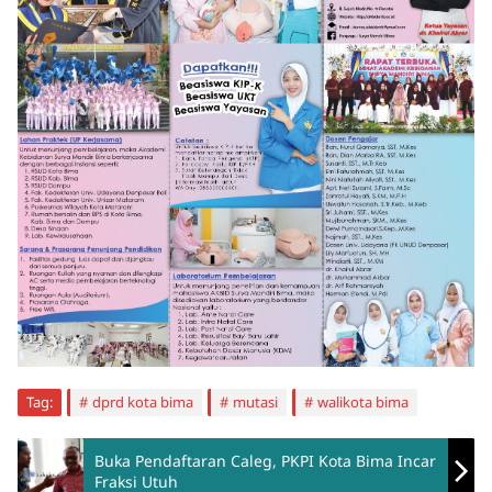
Tag:
dprd kota bima
mutasi
walikota bima
Buka Pendaftaran Caleg, PKPI Kota Bima Incar
Fraksi Utuh