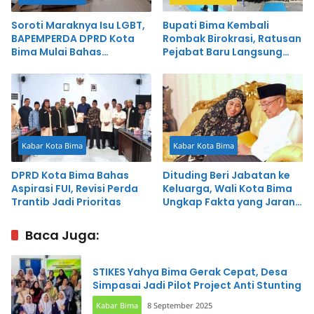
Soroti Maraknya Isu LGBT,
Bupati Bima Kembali
BAPEMPERDA DPRD Kota
Rombak Birokrasi, Ratusan
Bima Mulai Bahas
Pejabat Baru Langsung
Rancangan Perda
Dapat Pesan Tegas
Pencegahan
Kabar Kota Bima
Kabar Kota Bima
DPRD Kota Bima Bahas
Dituding Beri Jabatan ke
Aspirasi FUI, Revisi Perda
Keluarga, Wali Kota Bima
Trantib Jadi Prioritas
Ungkap Fakta yang Jarang
Diketahui Publik
Baca Juga:
STIKES Yahya Bima Gerak Cepat, Desa
Simpasai Jadi Pilot Project Anti Stunting
Kabar Bima
8 September 2025