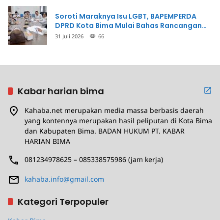
Soroti Maraknya Isu LGBT, BAPEMPERDA
DPRD Kota Bima Mulai Bahas Rancangan
Perda Pencegahan
31 Juli 2026
66
Kabar harian bima
Kahaba.net merupakan media massa berbasis daerah
yang kontennya merupakan hasil peliputan di Kota Bima
dan Kabupaten Bima. BADAN HUKUM PT. KABAR
HARIAN BIMA
081234978625 – 085338575986 (jam kerja)
kahaba.info@gmail.com
Kategori Terpopuler