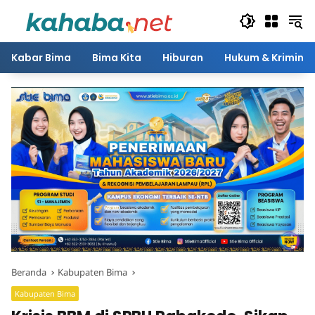
Langsung
ke
konten
Kabar Bima
Bima Kita
Hiburan
Hukum & Kriminal
Beranda
Kabupaten Bima
Kabupaten Bima