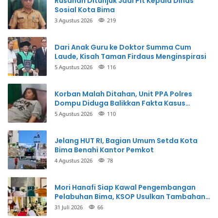
Rusdhan Ditunjuk Jadi Plt Kepala Dinas
Sosial Kota Bima
3 Agustus 2026
219
Dari Anak Guru ke Doktor Summa Cum
Laude, Kisah Taman Firdaus Menginspirasi
5 Agustus 2026
116
Korban Malah Ditahan, Unit PPA Polres
Dompu Diduga Balikkan Fakta Kasus
Penganiayaan
5 Agustus 2026
110
Jelang HUT RI, Bagian Umum Setda Kota
Bima Benahi Kantor Pemkot
4 Agustus 2026
78
Mori Hanafi Siap Kawal Pengembangan
Pelabuhan Bima, KSOP Usulkan Tambahan
Dermaga Rp400 Miliar
31 Juli 2026
66