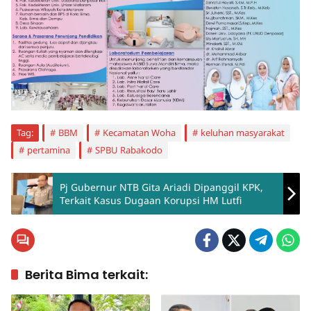
Tag:
BBM
Kecamatan Woha
keluhan masyarakat
pertamina
SPBU Rabakodo
Pj Gubernur NTB Gita Ariadi Dipanggil KPK,
Terkait Kasus Dugaan Korupsi HM Lutfi
Berita Bima terkait: