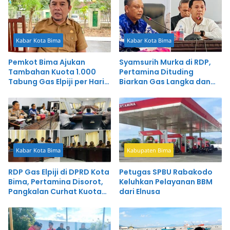
Kabar Kota Bima
Kabar Kota Bima
Pemkot Bima Ajukan
Syamsurih Murka di RDP,
Tambahan Kuota 1.000
Pertamina Dituding
Tabung Gas Elpiji per Hari
Biarkan Gas Langka dan
ke Pertamina
Mahal
Kabar Kota Bima
Kabupaten Bima
RDP Gas Elpiji di DPRD Kota
Petugas SPBU Rabakodo
Bima, Pertamina Disorot,
Keluhkan Pelayanan BBM
Pangkalan Curhat Kuota
dari Elnusa
Minim