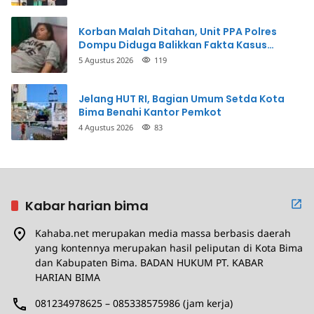
Korban Malah Ditahan, Unit PPA Polres
Dompu Diduga Balikkan Fakta Kasus
Penganiayaan
5 Agustus 2026
119
Jelang HUT RI, Bagian Umum Setda Kota
Bima Benahi Kantor Pemkot
4 Agustus 2026
83
Kabar harian bima
Kahaba.net merupakan media massa berbasis daerah
yang kontennya merupakan hasil peliputan di Kota Bima
dan Kabupaten Bima. BADAN HUKUM PT. KABAR
HARIAN BIMA
081234978625 – 085338575986 (jam kerja)