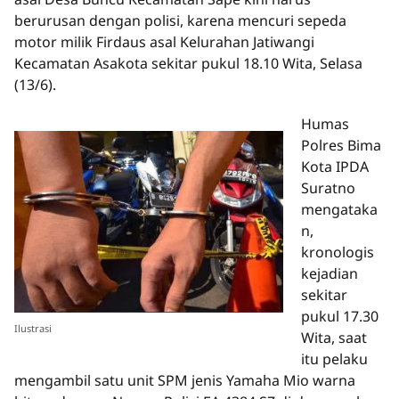
berurusan dengan polisi, karena mencuri sepeda
motor milik Firdaus asal Kelurahan Jatiwangi
Kecamatan Asakota sekitar pukul 18.10 Wita, Selasa
(13/6).
Humas
Polres Bima
Kota IPDA
Suratno
mengataka
n,
kronologis
kejadian
sekitar
pukul 17.30
Ilustrasi
Wita, saat
itu pelaku
mengambil satu unit SPM jenis Yamaha Mio warna