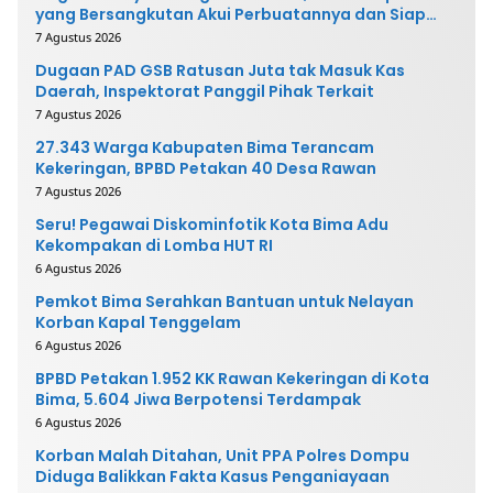
yang Bersangkutan Akui Perbuatannya dan Siap
Mengembalikan Uang
7 Agustus 2026
Dugaan PAD GSB Ratusan Juta tak Masuk Kas
Daerah, Inspektorat Panggil Pihak Terkait
7 Agustus 2026
27.343 Warga Kabupaten Bima Terancam
Kekeringan, BPBD Petakan 40 Desa Rawan
7 Agustus 2026
Seru! Pegawai Diskominfotik Kota Bima Adu
Kekompakan di Lomba HUT RI
6 Agustus 2026
Pemkot Bima Serahkan Bantuan untuk Nelayan
Korban Kapal Tenggelam
6 Agustus 2026
BPBD Petakan 1.952 KK Rawan Kekeringan di Kota
Bima, 5.604 Jiwa Berpotensi Terdampak
6 Agustus 2026
Korban Malah Ditahan, Unit PPA Polres Dompu
Diduga Balikkan Fakta Kasus Penganiayaan