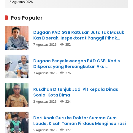
5 Agustus 2026
Pos Populer
Dugaan PAD GSB Ratusan Juta tak Masuk
Kas Daerah, Inspektorat Panggil Pihak
Terkait
7 Agustus 2026
352
Dugaan Penyelewengan PAD GSB, Kadis
Dikpora: yang Bersangkutan Akui
Perbuatannya dan Siap Mengembalikan
7 Agustus 2026
276
Uang
Rusdhan Ditunjuk Jadi Plt Kepala Dinas
Sosial Kota Bima
3 Agustus 2026
224
Dari Anak Guru ke Doktor Summa Cum
Laude, Kisah Taman Firdaus Menginspirasi
5 Agustus 2026
127