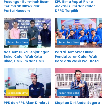
Pasangan Rum-Inah Resmi
KPU Bima Rapat Pleno
Terima SK B1KWK dari
Alokasi Kursi dan Calon
Partai Nasdem
DPRD Terpilih
Kabar Kota Bima
Kabar Kota Bima
NasDem Buka Penjaringan
Partai Demokrat Buka
Bakal Calon Wali Kota
Pendaftaran Calon Wali
Bima, HM Rum dan HMS
Kota dan Wakil Wali Kota
Konfirmasi Bakal
Bima
Mendaftar
Kabupaten Bima
Kabar Kota Bima
PPK dan PPS Akan Direkrut
Siapkan Diri Anda, Segera