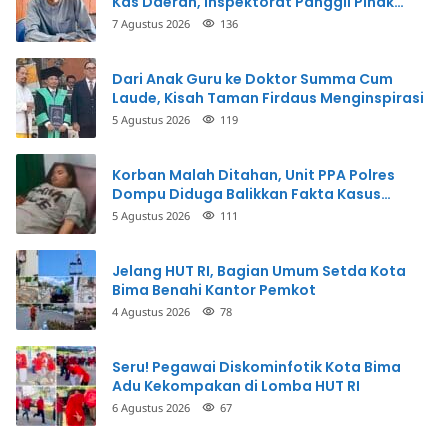
Kas Daerah, Inspektorat Panggil Pihak
Terkait
7 Agustus 2026
136
Dari Anak Guru ke Doktor Summa Cum
Laude, Kisah Taman Firdaus Menginspirasi
5 Agustus 2026
119
Korban Malah Ditahan, Unit PPA Polres
Dompu Diduga Balikkan Fakta Kasus
Penganiayaan
5 Agustus 2026
111
Jelang HUT RI, Bagian Umum Setda Kota
Bima Benahi Kantor Pemkot
4 Agustus 2026
78
Seru! Pegawai Diskominfotik Kota Bima
Adu Kekompakan di Lomba HUT RI
6 Agustus 2026
67