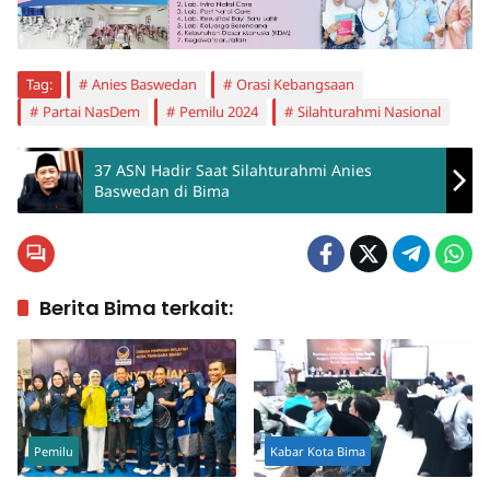
Tag:
Anies Baswedan
Orasi Kebangsaan
Partai NasDem
Pemilu 2024
Silahturahmi Nasional
37 ASN Hadir Saat Silahturahmi Anies
Baswedan di Bima
Berita Bima terkait:
Pemilu
Kabar Kota Bima