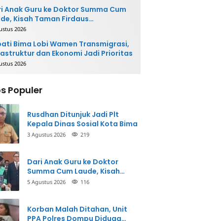
i Anak Guru ke Doktor Summa Cum
de, Kisah Taman Firdaus
ginspirasi
ustus 2026
ati Bima Lobi Wamen Transmigrasi,
rastruktur dan Ekonomi Jadi Prioritas
ustus 2026
s Populer
Rusdhan Ditunjuk Jadi Plt
Kepala Dinas Sosial Kota Bima
3 Agustus 2026
219
Dari Anak Guru ke Doktor
Summa Cum Laude, Kisah
Taman Firdaus Menginspirasi
5 Agustus 2026
116
Korban Malah Ditahan, Unit
PPA Polres Dompu Diduga