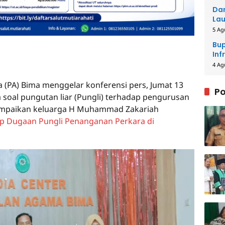
Dar
Lau
Men
5 Ag
Bup
Inf
4 Ag
 (PA) Bima menggelar konferensi pers, Jumat 13
Po
 soal pungutan liar (Pungli) terhadap pengurusan
ampaikan keluarga H Muhammad Zakariah
 Dugaan Pungli Penanganan Perkara di