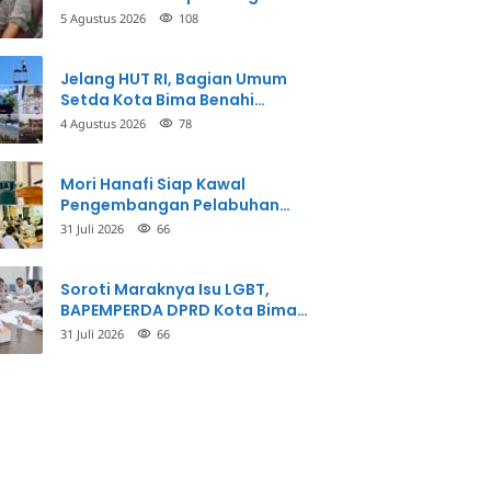
Balikkan Fakta Kasus
5 Agustus 2026
108
Penganiayaan
Jelang HUT RI, Bagian Umum
Setda Kota Bima Benahi
Kantor Pemkot
4 Agustus 2026
78
Mori Hanafi Siap Kawal
Pengembangan Pelabuhan
Bima, KSOP Usulkan Tambahan
31 Juli 2026
66
Dermaga Rp400 Miliar
Soroti Maraknya Isu LGBT,
BAPEMPERDA DPRD Kota Bima
Mulai Bahas Rancangan Perda
31 Juli 2026
66
Pencegahan