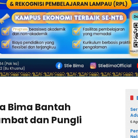
a Bima Bantah
Ser
Adu
mbat dan Pungli
6 Ag
Pem
Nel