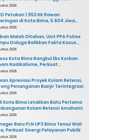
ustus 2026
D Petakan 1.952 KK Rawan
eringan di Kota Bima, 5.604 Jiwa
rpotensi Terdampak
ustus 2026
ban Malah Ditahan, Unit PPA Polres
pu Diduga Balikkan Fakta Kasus
nganiayaan
ustus 2026
sos Kota Bima Rangkul Eks Korban
am Radikalisme, Perkuat
ntegrasi Sosial
ustus 2026
an Apresiasi Proyek Kolam Retensi,
ong Penanganan Banjir Terintegrasi
ustus 2026
i Kota Bima Letakkan Batu Pertama
mbangunan Kolam Retensi Amahami
ustus 2026
ager Baru PLN UP3 Bima Temui Wali
a, Perkuat Sinergi Pelayanan Publik
ustus 2026