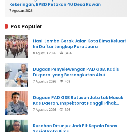
Kekeringan, BPBD Petakan 40 Desa Rawan
7 Agustus 2026
Pos Populer
Hasil Lomba Gerak Jalan Kota Bima Keluar!
Ini Daftar Lengkap Para Juara
8 Agustus 2026
3456
Dugaan Penyelewengan PAD GSB, Kadis
Dikpora: yang Bersangkutan Akui
Perbuatannya dan Siap Mengembalikan
7 Agustus 2026
408
Uang
Dugaan PAD GSB Ratusan Juta tak Masuk
Kas Daerah, Inspektorat Panggil Pihak
Terkait
7 Agustus 2026
396
Rusdhan Ditunjuk Jadi Plt Kepala Dinas
Sosial Kota Bima