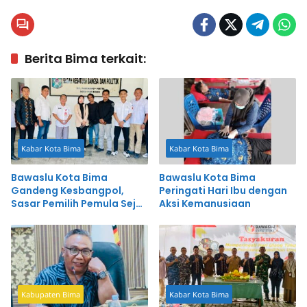
Berita Bima terkait:
Kabar Kota Bima
Kabar Kota Bima
Bawaslu Kota Bima
Bawaslu Kota Bima
Gandeng Kesbangpol,
Peringati Hari Ibu dengan
Sasar Pemilih Pemula Sejak
Aksi Kemanusiaan
Kelas IX
Kabupaten Bima
Kabar Kota Bima