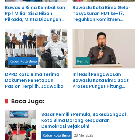
Bawaslu Bima Kembalikan
Bawaslu Kota Bima Gelar
Rp 1 Miliar Sisa Hibah
Tasyakuran HUT ke-17,
Pilkada, Minta Dibangun
Teguhkan Komitmen
Kantor
Demokrasi
Kabar Kota Bima
Pemilu
DPRD Kota Bima Terima
Ini Hasil Pengawasan
Dokumen Penetapan
Bawaslu Kota Bima Saat
Paslon Terpilih, Jadwalkan
Proses Pungut Hitung
Paripurna
Pilkada 2024
Baca Juga:
Sasar Pemilih Pemula, Bakesbangpol
Kota Bima Dorong Kesadaran
Demokrasi Sejak Dini
Kabar Kota Bima
23 Mei 2025