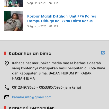
5 Agustus 2026
137
Korban Malah Ditahan, Unit PPA Polres
Dompu Diduga Balikkan Fakta Kasus
Penganiayaan
5 Agustus 2026
129
Kabar harian bima
Kahaba.net merupakan media massa berbasis daerah
yang kontennya merupakan hasil peliputan di Kota Bima
dan Kabupaten Bima. BADAN HUKUM PT. KABAR
HARIAN BIMA
081234978625 – 085338575986 (jam kerja)
kahaba.info@gmail.com
Kategori Terpopuler