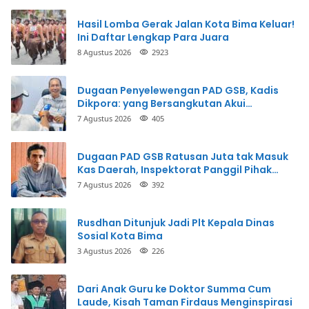
Hasil Lomba Gerak Jalan Kota Bima Keluar!
Ini Daftar Lengkap Para Juara
8 Agustus 2026
2923
Dugaan Penyelewengan PAD GSB, Kadis
Dikpora: yang Bersangkutan Akui
Perbuatannya dan Siap Mengembalikan
7 Agustus 2026
405
Uang
Dugaan PAD GSB Ratusan Juta tak Masuk
Kas Daerah, Inspektorat Panggil Pihak
Terkait
7 Agustus 2026
392
Rusdhan Ditunjuk Jadi Plt Kepala Dinas
Sosial Kota Bima
3 Agustus 2026
226
Dari Anak Guru ke Doktor Summa Cum
Laude, Kisah Taman Firdaus Menginspirasi